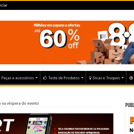
ciar
Peças e acessórios
Teste de Produtos
Dicas e Truques
o na véspera do evento
Publ