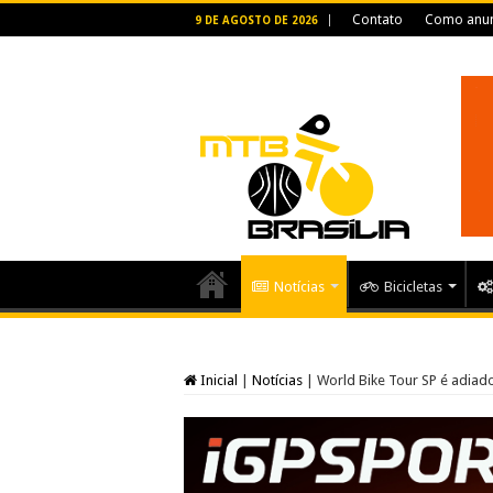
Contato
Como anun
9 DE AGOSTO DE 2026
Notícias
Bicicletas
Inicial
|
Notícias
|
World Bike Tour SP é adiad