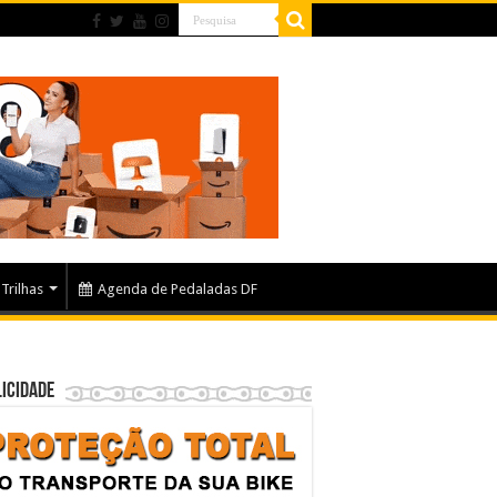
Trilhas
Agenda de Pedaladas DF
icidade