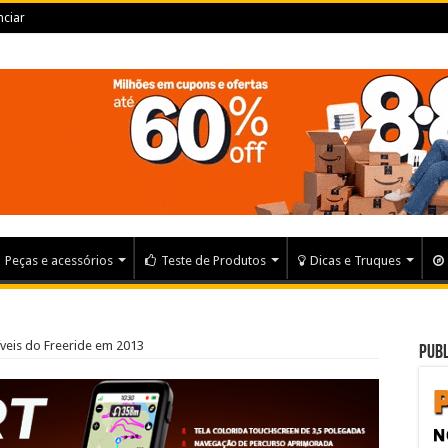
ciar
Peças e acessórios
Teste de Produtos
Dicas e Truques
íveis do Freeride em 2013
Publ