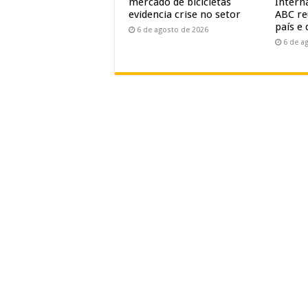
mercado de bicicletas
Intern
evidencia crise no setor
ABC re
país e 
6 de agosto de 2026
6 de a