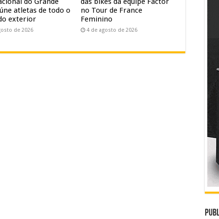
acional do Grande
das bikes da equipe Factor
úne atletas de todo o
no Tour de France
do exterior
Feminino
gosto de 2026
4 de agosto de 2026
Publ