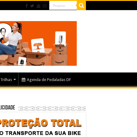
Trilhas
Agenda de Pedaladas DF
icidade