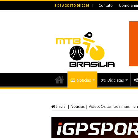
Contato
Como anun
8 DE AGOSTO DE 2026
Notícias
Bicicletas
Inicial
|
Notícias
|
Vídeo: Os tombos mais incr