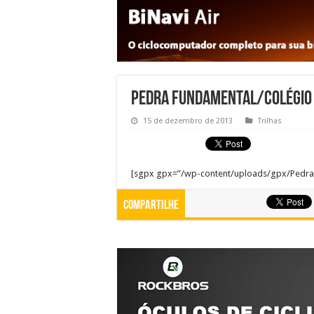
Pedra Fundamental/Colégio
15 de dezembro de 2013
Trilhas
[sgpx gpx=”/wp-content/uploads/gpx/Pedra
Compartilhe