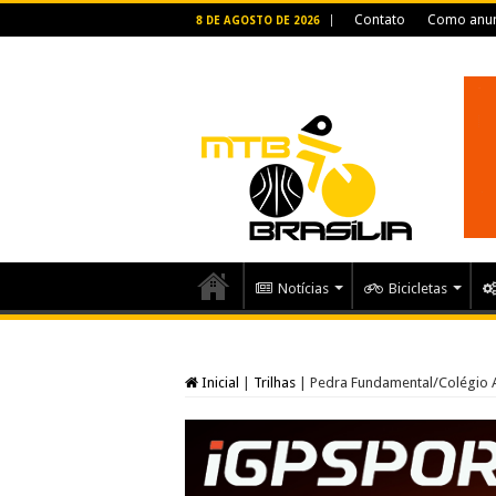
Contato
Como anun
8 DE AGOSTO DE 2026
Notícias
Bicicletas
Inicial
|
Trilhas
|
Pedra Fundamental/Colégio 