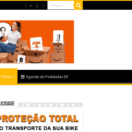
Trilhas
Agenda de Pedaladas DF
icidade