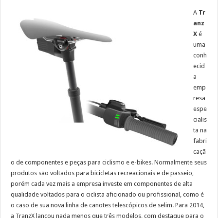
A
Tr
anz
X
é
uma
conh
ecid
a
emp
resa
espe
cialis
ta na
fabri
caçã
o de componentes e peças para ciclismo e e-bikes. Normalmente seus
produtos são voltados para bicicletas recreacionais e de passeio,
porém cada vez mais a empresa investe em componentes de alta
qualidade voltados para o ciclista aficionado ou profissional, como é
o caso de sua nova linha de canotes telescópicos de selim. Para 2014,
a TranzX lançou nada menos que três modelos, com destaque para o