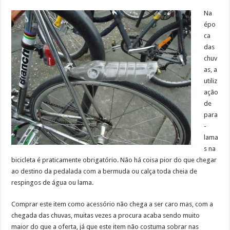
Na
épo
ca
das
chuv
as, a
utiliz
ação
de
para
-
lama
s na
bicicleta é praticamente obrigatório. Não há coisa pior do que chegar
ao destino da pedalada com a bermuda ou calça toda cheia de
respingos de água ou lama.
Comprar este item como acessório não chega a ser caro mas, com a
chegada das chuvas, muitas vezes a procura acaba sendo muito
maior do que a oferta, já que este item não costuma sobrar nas