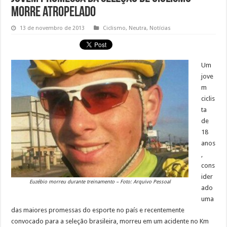
morre atropelado
13 de novembro de 2013
Ciclismo
,
Neutra
,
Notícias
Um
jove
m
ciclis
ta
de
18
anos
,
cons
ider
Euzébio morreu durante treinamento – Foto: Arquivo Pessoal
ado
uma
das maiores promessas do esporte no país e recentemente
convocado para a seleção brasileira, morreu em um acidente no Km