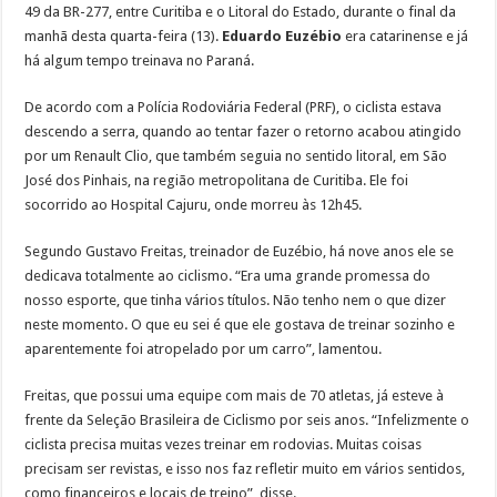
49 da BR-277, entre Curitiba e o Litoral do Estado, durante o final da
manhã desta quarta-feira (13).
Eduardo Euzébio
era catarinense e já
há algum tempo treinava no Paraná.
De acordo com a Polícia Rodoviária Federal (PRF), o ciclista estava
descendo a serra, quando ao tentar fazer o retorno acabou atingido
por um Renault Clio, que também seguia no sentido litoral, em São
José dos Pinhais, na região metropolitana de Curitiba. Ele foi
socorrido ao Hospital Cajuru, onde morreu às 12h45.
Segundo Gustavo Freitas, treinador de Euzébio, há nove anos ele se
dedicava totalmente ao ciclismo. “Era uma grande promessa do
nosso esporte, que tinha vários títulos. Não tenho nem o que dizer
neste momento. O que eu sei é que ele gostava de treinar sozinho e
aparentemente foi atropelado por um carro”, lamentou.
Freitas, que possui uma equipe com mais de 70 atletas, já esteve à
frente da Seleção Brasileira de Ciclismo por seis anos. “Infelizmente o
ciclista precisa muitas vezes treinar em rodovias. Muitas coisas
precisam ser revistas, e isso nos faz refletir muito em vários sentidos,
como financeiros e locais de treino”, disse.