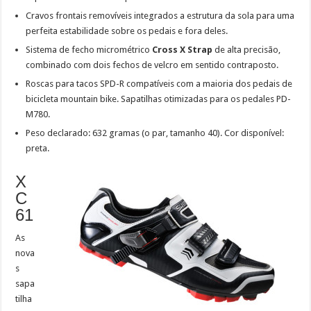
Cravos frontais removíveis integrados a estrutura da sola para uma
perfeita estabilidade sobre os pedais e fora deles.
Sistema de fecho micrométrico
Cross X Strap
de alta precisão,
combinado com dois fechos de velcro em sentido contraposto.
Roscas para tacos SPD-R compatíveis com a maioria dos pedais de
bicicleta mountain bike. Sapatilhas otimizadas para os pedales PD-
M780.
Peso declarado: 632 gramas (o par, tamanho 40). Cor disponível:
preta.
X
C
61
As
nova
s
sapa
tilha