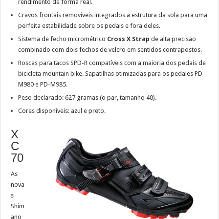
rendimento de forma real.
Cravos frontais removíveis integrados a estrutura da sola para uma
perfeita estabilidade sobre os pedais e fora deles.
Sistema de fecho micrométrico
Cross X Strap
de alta precisão
combinado com dois fechos de velcro em sentidos contrapostos.
Roscas para tacos SPD-R compatíveis com a maioria dos pedais de
bicicleta mountain bike. Sapatilhas otimizadas para os pedales PD-
M980 e PD-M985.
Peso declarado: 627 gramas (o par, tamanho 40).
Cores disponíveis: azul e preto.
X
C
70
As
nova
s
Shim
ano