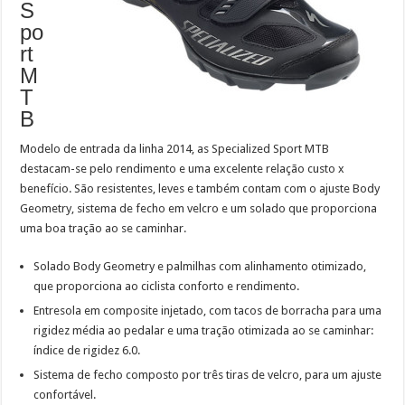
S
po
rt
M
T
B
Modelo de entrada da linha 2014, as Specialized Sport MTB
destacam-se pelo rendimento e uma excelente relação custo x
benefício. São resistentes, leves e também contam com o ajuste Body
Geometry, sistema de fecho em velcro e um solado que proporciona
uma boa tração ao se caminhar.
Solado Body Geometry e palmilhas com alinhamento otimizado,
que proporciona ao ciclista conforto e rendimento.
Entresola em composite injetado, com tacos de borracha para uma
rigidez média ao pedalar e uma tração otimizada ao se caminhar:
índice de rigidez 6.0.
Sistema de fecho composto por três tiras de velcro, para um ajuste
confortável.