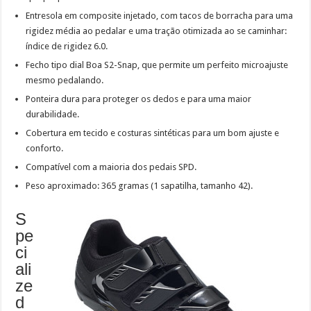
Entresola em composite injetado, com tacos de borracha para uma
rigidez média ao pedalar e uma tração otimizada ao se caminhar:
índice de rigidez 6.0.
Fecho tipo dial Boa S2-Snap, que permite um perfeito microajuste
mesmo pedalando.
Ponteira dura para proteger os dedos e para uma maior
durabilidade.
Cobertura em tecido e costuras sintéticas para um bom ajuste e
conforto.
Compatível com a maioria dos pedais SPD.
Peso aproximado: 365 gramas (1 sapatilha, tamanho 42).
S
pe
ci
ali
ze
d