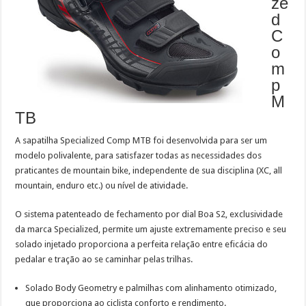
ze
d
C
o
m
p
M
TB
A sapatilha Specialized Comp MTB foi desenvolvida para ser um
modelo polivalente, para satisfazer todas as necessidades dos
praticantes de mountain bike, independente de sua disciplina (XC, all
mountain, enduro etc.) ou nível de atividade.
O sistema patenteado de fechamento por dial Boa S2, exclusividade
da marca Specialized, permite um ajuste extremamente preciso e seu
solado injetado proporciona a perfeita relação entre eficácia do
pedalar e tração ao se caminhar pelas trilhas.
Solado Body Geometry e palmilhas com alinhamento otimizado,
que proporciona ao ciclista conforto e rendimento.