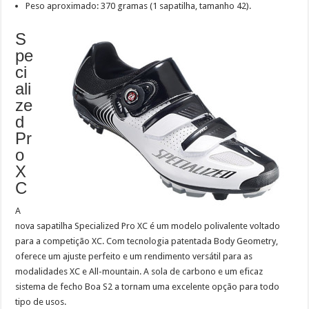
Peso aproximado: 370 gramas (1 sapatilha, tamanho 42).
S
pe
ci
ali
ze
d
Pr
o
X
C
A
nova sapatilha Specialized Pro XC é um modelo polivalente voltado
para a competição XC. Com tecnologia patentada Body Geometry,
oferece um ajuste perfeito e um rendimento versátil para as
modalidades XC e All-mountain. A sola de carbono e um eficaz
sistema de fecho Boa S2 a tornam uma excelente opção para todo
tipo de usos.