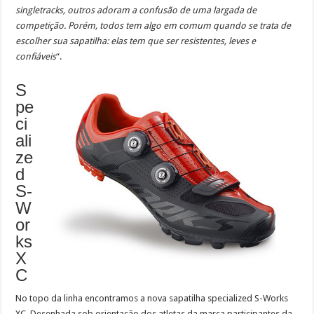
singletracks, outros adoram a confusão de uma largada de
competição. Porém, todos tem algo em comum quando se trata de
escolher sua sapatilha: elas tem que ser resistentes, leves e
confiáveis
“.
S
pe
ci
ali
ze
d
S-
W
or
ks
X
C
No topo da linha encontramos a nova sapatilha specialized S-Works
XC. Desenhada sob orientação dos atletas da marca participantes da