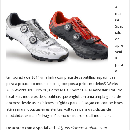
A
mar
ca
Spec
ializ
ed
apre
sent
a
para
a
temporada de 2014 uma linha completa de sapatilhas específicas
para a prática do mountain bike, composta pelos modelosS-Works
XC, S-Works Trail, Pro XC, Comp MTB, Sport MTB e Defroster Trail. No
total, seis modelos de sapatilhas que englobam uma ampla gama de
opções; desde as mais leves e rígidas para utilização em competições
até as mais robustas e resistentes, voltadas para os ciclistas de
modalidades mais ‘selvagens’ como o enduro e o all mountain.
De acordo com a Specialized, “
Alguns ciclistas sonham com