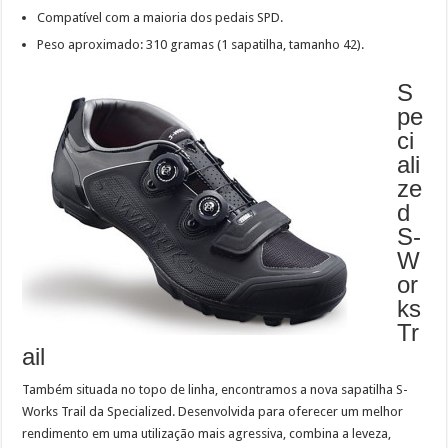
Compatível com a maioria dos pedais SPD.
Peso aproximado: 310 gramas (1 sapatilha, tamanho 42).
S
pe
ci
ali
ze
d
S-
W
or
ks
Tr
ail
Também situada no topo de linha, encontramos a nova sapatilha S-
Works Trail da Specialized. Desenvolvida para oferecer um melhor
rendimento em uma utilização mais agressiva, combina a leveza,