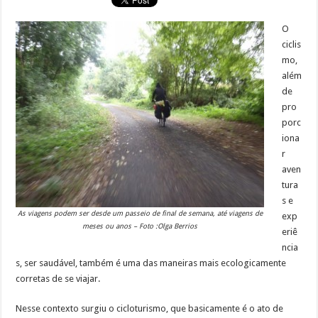
O
ciclis
mo,
além
de
pro
porc
iona
r
aven
tura
s e
As viagens podem ser desde um passeio de final de semana, até viagens de
exp
meses ou anos – Foto :Olga Berrios
eriê
ncia
s, ser saudável, também é uma das maneiras mais ecologicamente
corretas de se viajar.
Nesse contexto surgiu o cicloturismo, que basicamente é o ato de