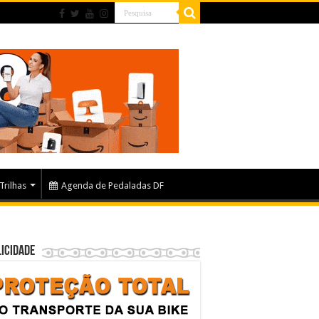
Trilhas
Agenda de Pedaladas DF
icidade