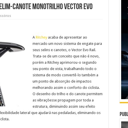
selim-canote monotrilho Vector Evo
essórios
A
Ritchey
acaba de apresentar ao
mercado um novo sistema de engate para
seus selins e canotes, o Vector Evo Rail.
Trata-se de um conceito que não é novo,
porém a Ritchey aprimorou-o segundo
seu ponto de vista, trabalhando todo o
sistema de modo convertê-lo também a
um ponto de absorção de impactos
melhorando assim o conforto do ciclista.
O desenho do trilho e do canote permitem
as vibraçõesse propagem por toda a
estrutura, diminuindo assim seu efeito
lexibilidade lateral que ajudará nas pedaladas, eliminando os
Publ
lista.