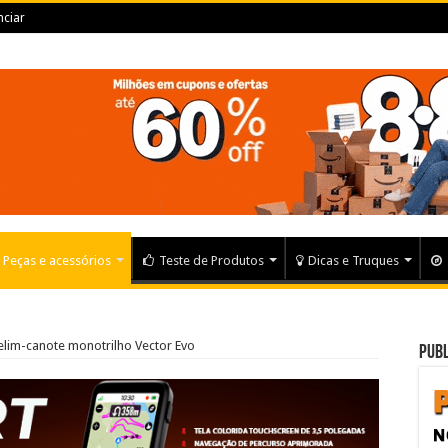
ciar
Peças e acessórios
Teste de Produtos
Dicas e Truques
elim-canote monotrilho Vector Evo
Publ