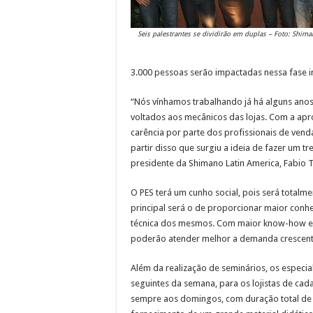
Seis palestrantes se dividirão em duplas – Foto: Shim
3.000 pessoas serão impactadas nessa fase ini
“Nós vínhamos trabalhando já há alguns anos
voltados aos mecânicos das lojas. Com a apro
carência por parte dos profissionais de vend
partir disso que surgiu a ideia de fazer um t
presidente da Shimano Latin America, Fabio 
O PES terá um cunho social, pois será totalme
principal será o de proporcionar maior conh
técnica dos mesmos. Com maior know-how e 
poderão atender melhor a demanda crescente
Além da realização de seminários, os especia
seguintes da semana, para os lojistas de cad
sempre aos domingos, com duração total de 8