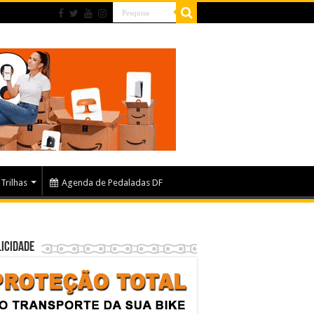
Trilhas
Agenda de Pedaladas DF
icidade