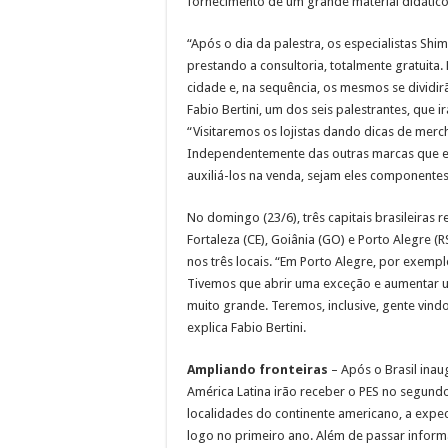
fornecimento de um grande material didático
“Após o dia da palestra, os especialistas Shi
prestando a consultoria, totalmente gratuita.
cidade e, na sequência, os mesmos se dividirã
Fabio Bertini, um dos seis palestrantes, que i
“Visitaremos os lojistas dando dicas de mer
Independentemente das outras marcas que el
auxiliá-los na venda, sejam eles componente
No domingo (23/6), três capitais brasileira
Fortaleza (CE), Goiânia (GO) e Porto Alegre (
nos três locais. “Em Porto Alegre, por exem
Tivemos que abrir uma exceção e aumentar um
muito grande. Teremos, inclusive, gente vind
explica Fabio Bertini.
Ampliando fronteiras
– Após o Brasil inau
América Latina irão receber o PES no segun
localidades do continente americano, a expe
logo no primeiro ano. Além de passar inform