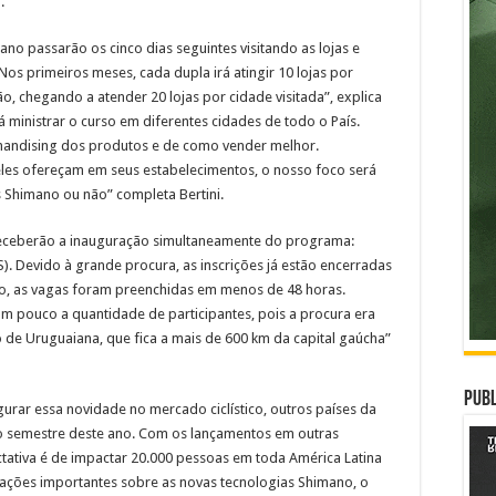
.
mano passarão os cinco dias seguintes visitando as lojas e
 Nos primeiros meses, cada dupla irá atingir 10 lojas por
o, chegando a atender 20 lojas por cidade visitada”, explica
rá ministrar o curso em diferentes cidades de todo o País.
chandising dos produtos e de como vender melhor.
es ofereçam em seus estabelecimentos, o nosso foco será
s Shimano ou não” completa Bertini.
s receberão a inauguração simultaneamente do programa:
RS). Devido à grande procura, as inscrições já estão encerradas
plo, as vagas foram preenchidas em menos de 48 horas.
 pouco a quantidade de participantes, pois a procura era
o de Uruguaiana, que fica a mais de 600 km da capital gaúcha”
Publ
gurar essa novidade no mercado ciclístico, outros países da
do semestre deste ano. Com os lançamentos em outras
ctativa é de impactar 20.000 pessoas em toda América Latina
ações importantes sobre as novas tecnologias Shimano, o