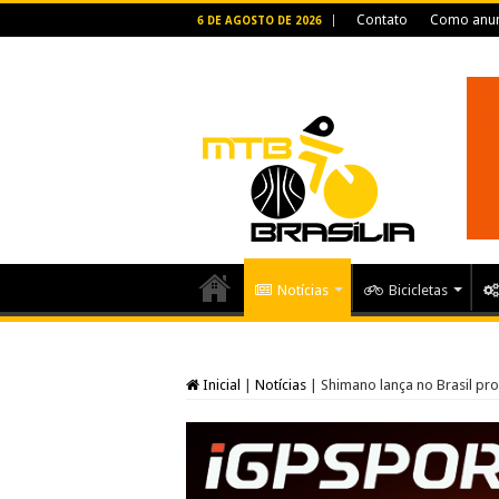
Contato
Como anun
6 DE AGOSTO DE 2026
Notícias
Bicicletas
Inicial
|
Notícias
|
Shimano lança no Brasil pr