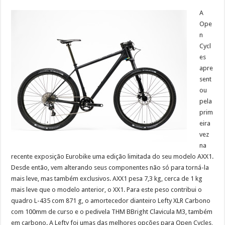
A
Ope
n
Cycl
es
apre
sent
ou
pela
prim
eira
vez
na
recente exposição Eurobike uma edição limitada do seu modelo AXX1.
Desde então, vem alterando seus componentes não só para torná-la
mais leve, mas também exclusivos. AXX1 pesa 7,3 kg, cerca de 1 kg
mais leve que o modelo anterior, o XX1. Para este peso contribui o
quadro L-435 com 871 g, o amortecedor dianteiro Lefty XLR Carbono
com 100mm de curso e o pedivela THM BBright Clavicula M3, também
em carbono. A Lefty foi umas das melhores opções para Open Cycles,