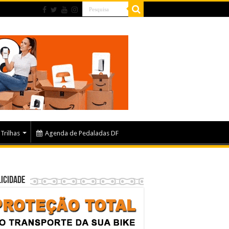
Trilhas
Agenda de Pedaladas DF
icidade