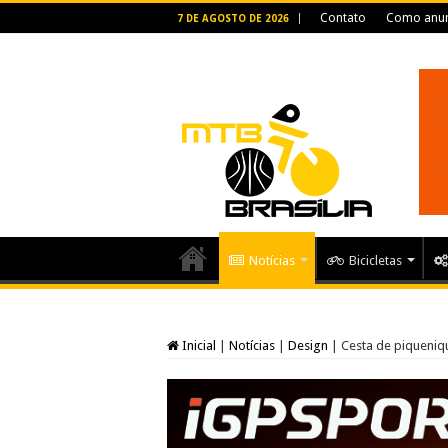
Contato
Como anun
7 DE AGOSTO DE 2026
Notícias
Bicicletas
Inicial
|
Notícias
|
Design
|
Cesta de piqueniqu