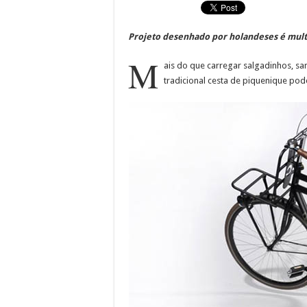
Projeto desenhado por holandeses é mult
M
ais do que carregar salgadinhos, s
tradicional cesta de piquenique pode