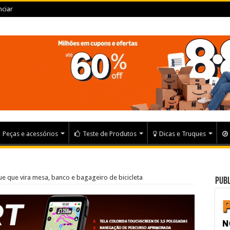
ciar
Peças e acessórios
Teste de Produtos
Dicas e Truques
e que vira mesa, banco e bagageiro de bicicleta
Publ