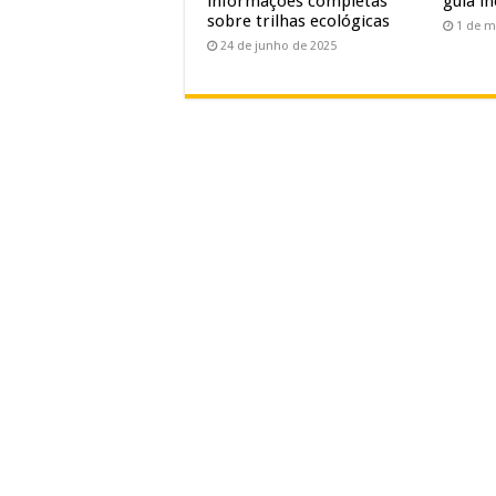
informações completas
guia in
sobre trilhas ecológicas
1 de m
24 de junho de 2025