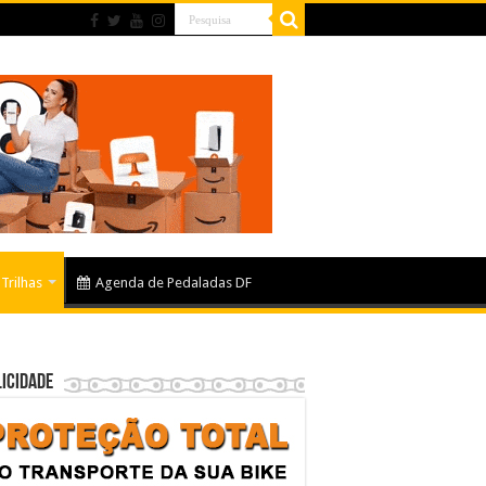
Trilhas
Agenda de Pedaladas DF
icidade