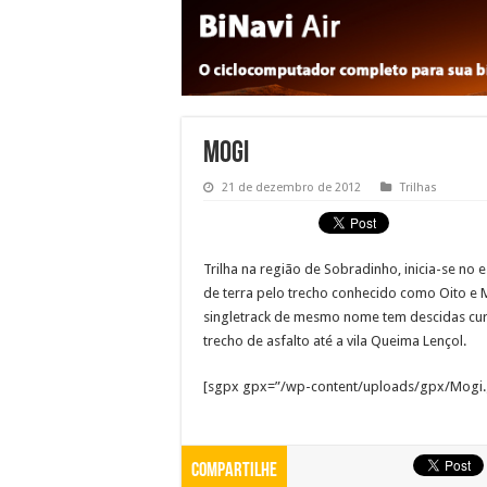
Mogi
21 de dezembro de 2012
Trilhas
Trilha na região de Sobradinho, inicia-se n
de terra pelo trecho conhecido como Oito e 
singletrack de mesmo nome tem descidas curt
trecho de asfalto até a vila Queima Lençol.
[sgpx gpx=”/wp-content/uploads/gpx/Mogi.
Compartilhe