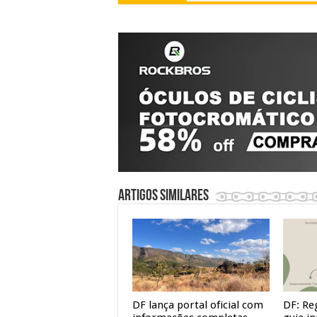
Artigos similares
DF lança portal oficial com
DF: Re