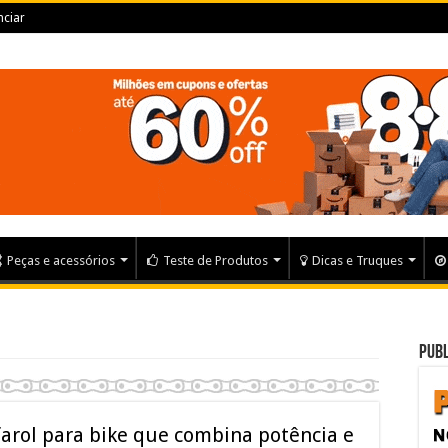
ciar
Peças e acessórios
Teste de Produtos
Dicas e Truques
Publ
farol para bike que combina potência e