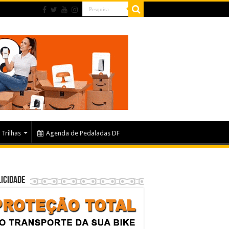
Trilhas
Agenda de Pedaladas DF
icidade