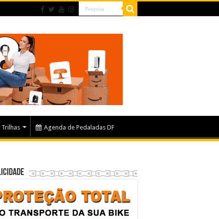
Trilhas
Agenda de Pedaladas DF
icidade