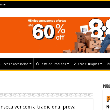
ciar
Peças e acessórios
Teste de Produtos
Dicas e Truques
Publ
nseca vencem a tradicional prova