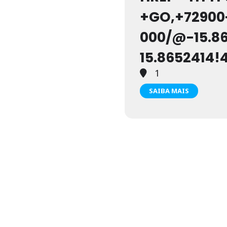
+GO,+72900
000/@-15.8
15.8652414!
1
SAIBA MAIS