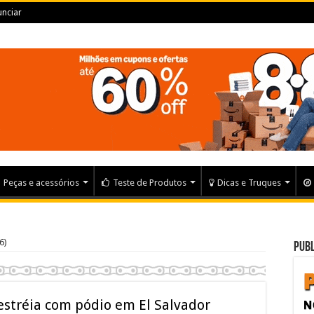
nciar
Peças e acessórios
Teste de Produtos
Dicas e Truques
6)
Publ
 estréia com pódio em El Salvador