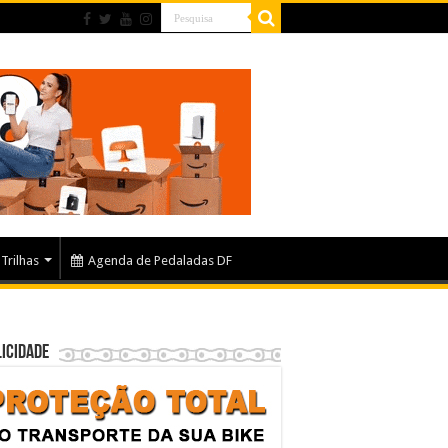
Trilhas
Agenda de Pedaladas DF
icidade