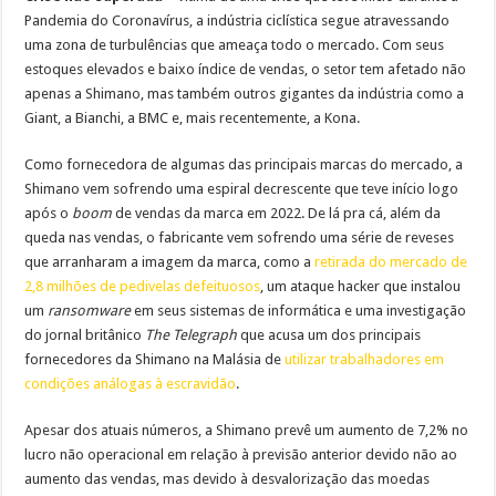
Pandemia do Coronavírus, a indústria ciclística segue atravessando
uma zona de turbulências que ameaça todo o mercado. Com seus
estoques elevados e baixo índice de vendas, o setor tem afetado não
apenas a Shimano, mas também outros gigantes da indústria como a
Giant, a Bianchi, a BMC e, mais recentemente, a Kona.
Como fornecedora de algumas das principais marcas do mercado, a
Shimano vem sofrendo uma espiral decrescente que teve início logo
após o
boom
de vendas da marca em 2022. De lá pra cá, além da
queda nas vendas, o fabricante vem sofrendo uma série de reveses
que arranharam a imagem da marca, como a
retirada do mercado de
2,8 milhões de pedivelas defeituosos
, um ataque hacker que instalou
um
ransomware
em seus sistemas de informática e uma investigação
do jornal britânico
The Telegraph
que acusa um dos principais
fornecedores da Shimano na Malásia de
utilizar trabalhadores em
condições análogas à escravidão
.
Apesar dos atuais números, a Shimano prevê um aumento de 7,2% no
lucro não operacional em relação à previsão anterior devido não ao
aumento das vendas, mas devido à desvalorização das moedas