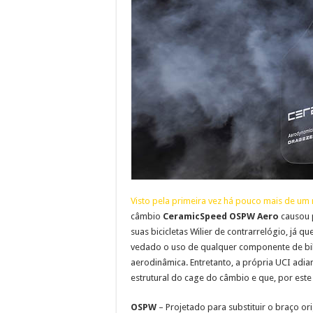
Visto pela primeira vez há pouco mais de um 
câmbio
CeramicSpeed OSPW Aero
causou p
suas bicicletas Wilier de contrarrelógio, já qu
vedado o uso de qualquer componente de bike
aerodinâmica. Entretanto, a própria UCI adia
estrutural do cage do câmbio e que, por este 
OSPW
– Projetado para substituir o braço or