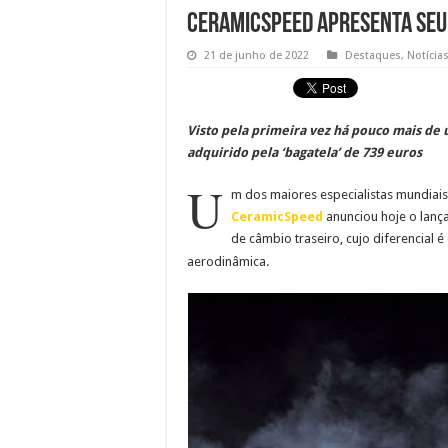
CeramicSpeed apresenta seu
21 de junho de 2022
Destaques
,
Notícia
Visto pela primeira vez há pouco mais de 
adquirido pela ‘bagatela’ de 739 euros
U
m dos maiores especialistas mundiai
CeramicSpeed
anunciou hoje o lan
de câmbio traseiro, cujo diferencial 
aerodinâmica.