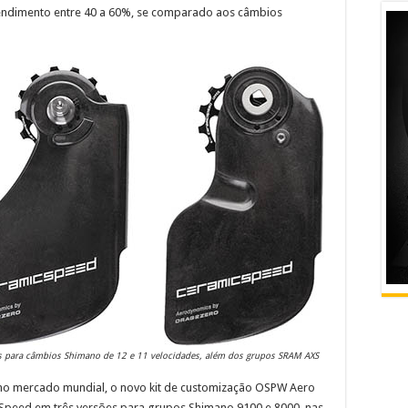
ndimento entre 40 a 60%, se comparado aos câmbios
 para câmbios Shimano de 12 e 11 velocidades, além dos grupos SRAM AXS
o mercado mundial, o novo kit de customização OSPW Aero
icSpeed em três versões para grupos Shimano 9100 e 8000, nas