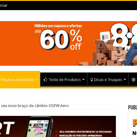
ciar
Peças e acessórios
Teste de Produtos
Dicas e Truques
 seu novo braço de câmbio OSPW Aero
Publ