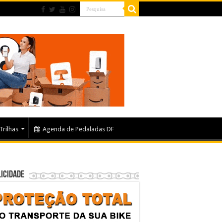
Trilhas
Agenda de Pedaladas DF
icidade