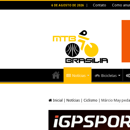
Contato
Como anun
6 DE AGOSTO DE 2026
Notícias
Bicicletas
Inicial
|
Notícias
|
Ciclismo
|
Márcio May pedal