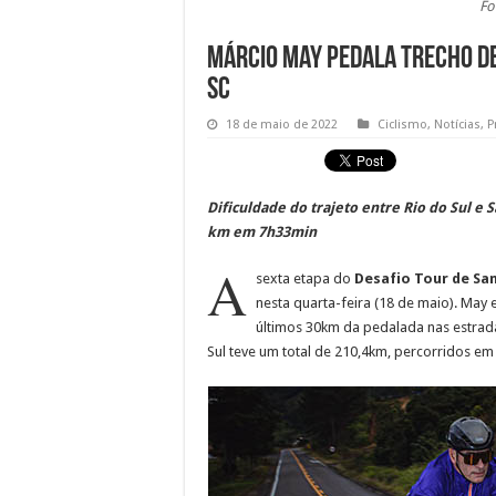
Fo
Márcio May pedala trecho de
SC
18 de maio de 2022
Ciclismo
,
Notícias
,
P
Dificuldade do trajeto entre Rio do Sul e
km em 7h33min
A
sexta etapa do
Desafio Tour de Sa
nesta quarta-feira (18 de maio). May
últimos 30km da pedalada nas estrad
Sul teve um total de 210,4km, percorridos em