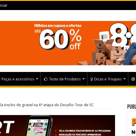
ciar
Peças e acessórios
Teste de Produtos
Dicas e Truques
a trecho de gravel na 6ª etapa do Desafio Tour de SC
Publ