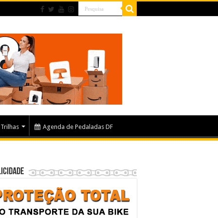
Trilhas
Agenda de Pedaladas DF
icidade