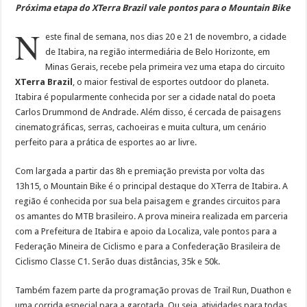
Próxima etapa do XTerra Brazil vale pontos para o Mountain Bike
N
este final de semana, nos dias 20 e 21 de novembro, a cidade
de Itabira, na região intermediária de Belo Horizonte, em
Minas Gerais, recebe pela primeira vez uma etapa do circuito
XTerra Brazil
, o maior festival de esportes outdoor do planeta.
Itabira é popularmente conhecida por ser a cidade natal do poeta
Carlos Drummond de Andrade. Além disso, é cercada de paisagens
cinematográficas, serras, cachoeiras e muita cultura, um cenário
perfeito para a prática de esportes ao ar livre.
Com largada a partir das 8h e premiação prevista por volta das
13h15, o Mountain Bike é o principal destaque do XTerra de Itabira. A
região é conhecida por sua bela paisagem e grandes circuitos para
os amantes do MTB brasileiro. A prova mineira realizada em parceria
com a Prefeitura de Itabira e apoio da Localiza, vale pontos para a
Federação Mineira de Ciclismo e para a Confederação Brasileira de
Ciclismo Classe C1. Serão duas distâncias, 35k e 50k.
Também fazem parte da programação provas de Trail Run, Duathon e
uma corrida especial para a garotada. Ou seja, atividades para todas