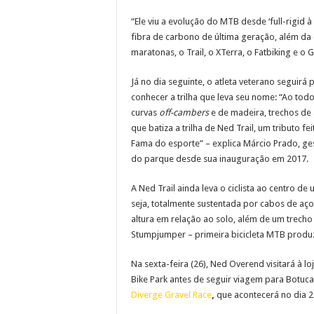
“Ele viu a evolução do MTB desde ‘full-rigid 
fibra de carbono de última geração, além da 
maratonas, o Trail, o XTerra, o Fatbiking e o 
Já no dia seguinte, o atleta veterano seguir
conhecer a trilha que leva seu nome: “Ao tod
curvas
off-cambers
e de madeira, trechos de a
que batiza a trilha de Ned Trail, um tributo f
Fama do esporte” – explica Márcio Prado, gest
do parque desde sua inauguração em 2017.
A Ned Trail ainda leva o ciclista ao centro 
seja, totalmente sustentada por cabos de aç
altura em relação ao solo, além de um trecho 
Stumpjumper – primeira bicicleta MTB produ
Na sexta-feira (26), Ned Overend visitará à lo
Bike Park antes de seguir viagem para Botuca
Diverge Gravel Race
,
que acontecerá no dia 27