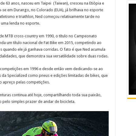
e 63 anos, nasceu em Taipei (Taiwan), cresceu na Etiópia e
u-se em Durango, no Colorado (EUA), já brilhava no esporte
letismo e triathlon, Ned começou relativamente tarde no
 uma lenda no esporte.
de MTB cross-country em 1990, o título no Campeonato
da um título nacional de Fat Bike em 2015, competindo ao
as quando ele já ganhava corridas. O fato é que Ned acumula
dalidades, que demonstra sua versatilidade sobre duas rodas.
 competições em 1996 e desde então vem dedicando-se ao
da Specialized como pneus e edições limitadas de bikes, que
 o apreço pelas competições.
nturas continua até hoje, compartilhando toda sua paixão,
o pelo simples prazer de andar de bicicleta.