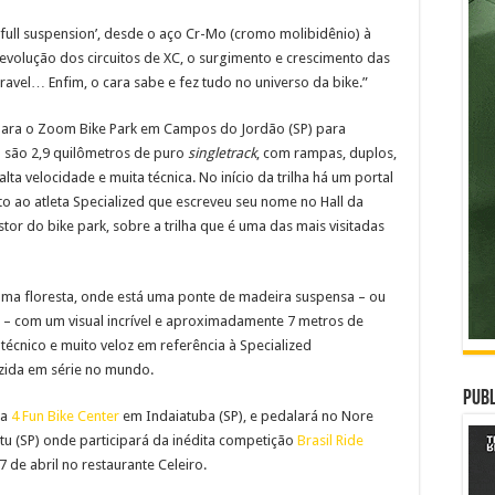
à full suspension’, desde o aço Cr-Mo (cromo molibidênio) à
evolução dos circuitos de XC, o surgimento e crescimento das
Gravel… Enfim, o cara sabe e fez tudo no universo da bike.”
á para o Zoom Bike Park em Campos do Jordão (SP) para
o são 2,9 quilômetros de puro
singletrack
, com rampas, duplos,
lta velocidade e muita técnica. No início da trilha há um portal
eito ao atleta Specialized que escreveu seu nome no Hall da
or do bike park, sobre a trilha que é uma das mais visitadas
de uma floresta, onde está uma ponte de madeira suspensa – ou
o – com um visual incrível e aproximadamente 7 metros de
técnico e muito veloz em referência à Specialized
zida em série no mundo.
Publ
ja
4 Fun Bike Center
em Indaiatuba (SP), e pedalará no Nore
tu (SP) onde participará da inédita competição
Brasil Ride
 de abril no restaurante Celeiro.