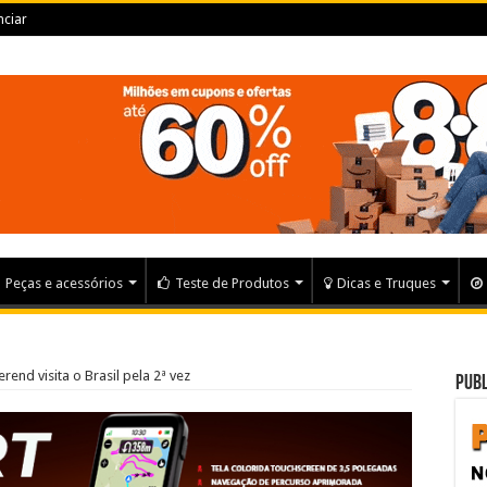
ciar
Peças e acessórios
Teste de Produtos
Dicas e Truques
end visita o Brasil pela 2ª vez
Publ