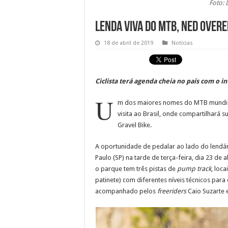
Foto: 
Lenda viva do MTB, Ned Overen
18 de abril de 2019
Notícias
Ciclista terá agenda cheia no país com o in
U
m dos maiores nomes do MTB mundi
visita ao Brasil, onde compartilhará 
Gravel Bike.
A oportunidade de pedalar ao lado do lendár
Paulo (SP) na tarde de terça-feira, dia 23 d
o parque tem três pistas de
pump track
, loca
patinete) com diferentes níveis técnicos par
acompanhado pelos
freeriders
Caio Suzarte 