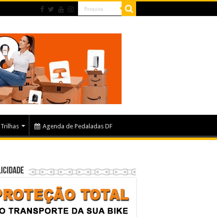
Trilhas
Agenda de Pedaladas DF
icidade