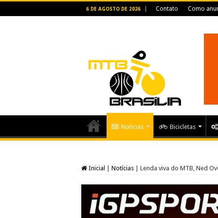
Contato
Como anun
6 DE AGOSTO DE 2026
Notícias
Bicicletas
Inicial
|
Notícias
|
Lenda viva do MTB, Ned Over