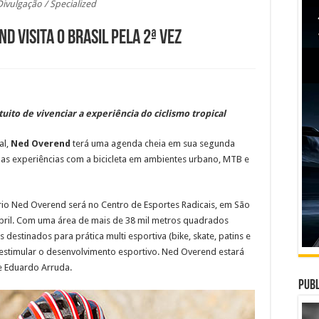
Divulgação / Specialized
d visita o Brasil pela 2ª vez
tuito de vivenciar a experiência do ciclismo tropical
al,
Ned Overend
terá uma agenda cheia em sua segunda
suas experiências com a bicicleta em ambientes urbano, MTB e
io Ned Overend será no Centro de Esportes Radicais, em São
e abril. Com uma área de mais de 38 mil metros quadrados
is destinados para prática multi esportiva (bike, skate, patins e
a estimular o desenvolvimento esportivo. Ned Overend estará
e Eduardo Arruda.
Publ