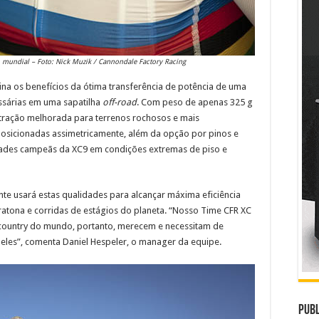
mundial – Foto: Nick Muzik / Cannondale Factory Racing
ina os benefícios da ótima transferência de potência de uma
ssárias em uma sapatilha
off-road
. Com peso de apenas 325 g
 tração melhorada para terrenos rochosos e mais
osicionadas assimetricamente, além da opção por pinos e
dades campeãs da XC9 em condições extremas de piso e
te usará estas qualidades para alcançar máxima eficiência
ratona e corridas de estágios do planeta. “Nosso Time CFR XC
 country do mundo, portanto, merecem e necessitam de
eles”, comenta Daniel Hespeler, o manager da equipe.
Publ