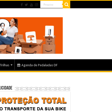
Trilhas
Agenda de Pedaladas DF
icidade