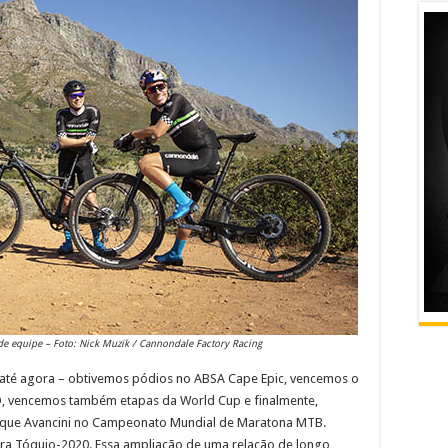
de equipe – Foto: Nick Muzik / Cannondale Factory Racing
até agora – obtivemos pódios no ABSA Cape Epic, vencemos o
O, vencemos também etapas da World Cup e finalmente,
ique Avancini no Campeonato Mundial de Maratona MTB.
ara Tóquio-2020. Essa ampliação de uma relação de longo