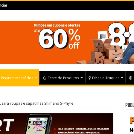
ciar
Peças e acessórios
Teste de Produtos
Dicas e Truques
usará roupas e sapatilhas Shimano S-Phyre
Publ