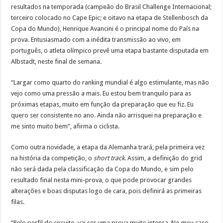
resultados na temporada (campeão do Brasil Challenge Internacional;
terceiro colocado no Cape Epic; e oitavo na etapa de Stellenbosch da
Copa do Mundo), Henrique Avancini é o principal nome do País na
prova. Entusiasmado com a inédita transmissão ao vivo, em
português, o atleta olímpico prevê uma etapa bastante disputada em
Albstadt, neste final de semana.
“Largar como quarto do ranking mundial é algo estimulante, mas não
vejo como uma pressão a mais. Eu estou bem tranquilo para as
próximas etapas, muito em função da preparação que eu fiz. Eu
quero ser consistente no ano. Ainda não arrisquei na preparação e
me sinto muito bem”, afirma o ciclista.
Como outra novidade, a etapa da Alemanha trará, pela primeira vez
na história da competição, o
short track
. Assim, a definição do grid
não será dada pela classificação da Copa do Mundo, e sim pelo
resultado final nesta mini-prova, o que pode provocar grandes
alterações e boas disputas logo de cara, pois definirá as primeiras
filas.
“Pelo perfil do circuito, vai ser uma prova muito intensa. No meu caso,