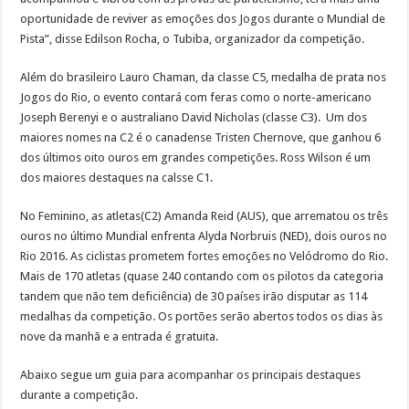
oportunidade de reviver as emoções dos Jogos durante o Mundial de
Pista”, disse Edilson Rocha, o Tubiba, organizador da competição.
Além do brasileiro Lauro Chaman, da classe C5, medalha de prata nos
Jogos do Rio, o evento contará com feras como o norte-americano
Joseph Berenyi e o australiano David Nicholas (classe C3). Um dos
maiores nomes na C2 é o canadense Tristen Chernove, que ganhou 6
dos últimos oito ouros em grandes competições. Ross Wilson é um
dos maiores destaques na calsse C1.
No Feminino, as atletas(C2) Amanda Reid (AUS), que arrematou os três
ouros no último Mundial enfrenta Alyda Norbruis (NED), dois ouros no
Rio 2016. As ciclistas prometem fortes emoções no Velódromo do Rio.
Mais de 170 atletas (quase 240 contando com os pilotos da categoria
tandem que não tem deficiência) de 30 países irão disputar as 114
medalhas da competição. Os portões serão abertos todos os dias às
nove da manhã e a entrada é gratuita.
Abaixo segue um guia para acompanhar os principais destaques
durante a competição.