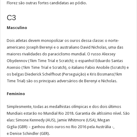
Florez são outras fortes candidatas ao pódio.
C3
Masculino
Dois atletas devem monopolizar os ouros dessa classe: o norte-
americano Joseph Berenyi e o australiano David Nicholas, uma das
maiores rivalidades do paraciclismo mundial. O russo Alexsey
Obydennov (1km Time Trial e Scratch); o espanhol Eduardo Santas
Asensio (1km Time Trial e Scratch), o italiano Fabio Anobile (Scratch) e
os belgas Diederick Schelfhout (Perseguição) e Kris Bosmans(1km
Time Trial) são os principais adversários de Berenyi e Nicholas.
Feminino
Simplesmente, todas as medalhistas olímpicas e dos dois últimos
Mundiais estarão no Mundial Rio 2018. Garantia de altíssimo nível. São
elas: Simone Kennedy (AUS), Jamie Whitmore (USA), Megan
Giglia (GBR) – ganhou dois ouros no Rio 2016 pela Austrália -,
e Denise Schindler (GER).