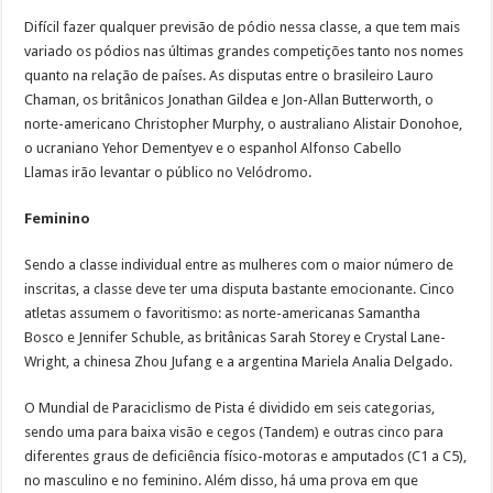
Difícil fazer qualquer previsão de pódio nessa classe, a que tem mais
variado os pódios nas últimas grandes competições tanto nos nomes
quanto na relação de países. As disputas entre o brasileiro Lauro
Chaman, os britânicos Jonathan Gildea e Jon-Allan Butterworth, o
norte-americano Christopher Murphy, o australiano Alistair Donohoe,
o ucraniano Yehor Dementyev e o espanhol Alfonso Cabello
Llamas irão levantar o público no Velódromo.
Feminino
Sendo a classe individual entre as mulheres com o maior número de
inscritas, a classe deve ter uma disputa bastante emocionante. Cinco
atletas assumem o favoritismo: as norte-americanas Samantha
Bosco e Jennifer Schuble, as britânicas Sarah Storey e Crystal Lane-
Wright, a chinesa Zhou Jufang e a argentina Mariela Analia Delgado.
O Mundial de Paraciclismo de Pista é dividido em seis categorias,
sendo uma para baixa visão e cegos (Tandem) e outras cinco para
diferentes graus de deficiência físico-motoras e amputados (C1 a C5),
no masculino e no feminino. Além disso, há uma prova em que