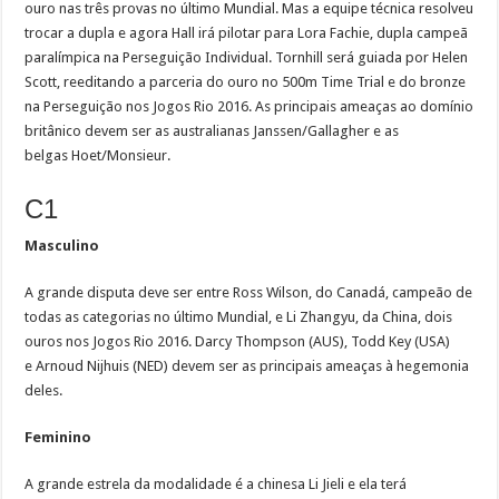
ouro nas três provas no último Mundial. Mas a equipe técnica resolveu
trocar a dupla e agora Hall irá pilotar para Lora Fachie, dupla campeã
paralímpica na Perseguição Individual. Tornhill será guiada por Helen
Scott, reeditando a parceria do ouro no 500m Time Trial e do bronze
na Perseguição nos Jogos Rio 2016. As principais ameaças ao domínio
britânico devem ser as australianas Janssen/Gallagher e as
belgas Hoet/Monsieur.
C1
Masculino
A grande disputa deve ser entre Ross Wilson, do Canadá, campeão de
todas as categorias no último Mundial, e Li Zhangyu, da China, dois
ouros nos Jogos Rio 2016. Darcy Thompson (AUS), Todd Key (USA)
e Arnoud Nijhuis (NED) devem ser as principais ameaças à hegemonia
deles.
Feminino
A grande estrela da modalidade é a chinesa Li Jieli e ela terá