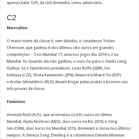
apenas Katie Toft, da Grã-Bretanha, como adversária.
C2
Masculino
O maior nome da classe é, sem dúvidas, o canadense Tristen
Chernove, que ganhou 6 dos últimos oito ouros em grandes
competições – 3 no Mundial 17, uma nos Jogos Rio 2016 e 2 no
Mundial 16. Quando ele não ganhou, o ouro foi para o chinês Liang
Guihua. Se o favoritismo prevalecer, Louis Rolfe (GBR), Ivo
Koblasa (CZE), Shota Kawamoto (JPN), Maurice Eckhard Tio (ESP)
e Arslan Gilmutdinov (RUS) devem brigar pelas pratas e bronzes nas
três provas da classe.
Feminino
Amanda Reid (AUS), que arrematou os três ouros no último
Mundial; Alyda Norbruis (NED), dois ouros na Rio 2016; e Zeng
Sini (CHN), dois ouros no Mundial 2016, dominam a classe nos últimos
tempos. A chinesa Song Zhenling e a colombiana Daniela Munevar