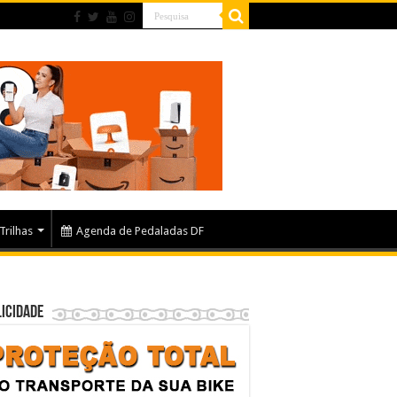
Trilhas
Agenda de Pedaladas DF
icidade