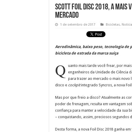
Scott Foil Disc 2018, a mais 
mercado
1 de setembro de 2017
Bicicletas
,
Notíci
Aerodinâmica, baixo peso, tecnologia de 
bicicleta de estrada da marca suíça
Q
uanto mais tarde você frear, por mai
engenheiros da Unidade de Ciência 
para trazer ao mercado o mais novo 
disco e
cockpit
integrado Syncros, a nova Foil
Mas por que freio a disco? Atualmente as cor
poder de frenagem, resulta em vantagem sobre
confiança para manter a velocidade da sua bi
– conquistando, assim, preciosos segundos d
Desta forma, a nova Foil Disc 2018 ganha e