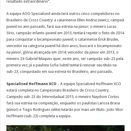
resultado extraordinário”.
A equipe AOO Specialized ainda terá outros cinco competidores no
Brasileiro de Cross Country: a catarinense Ellen Andruczewicz, campeã
juvenil no ano passado, fará sua estreia na júnior; o mineiro Lucas
Sírio, campeão infanto-juvenil em 2013, tentará repetir o feito de 2014
para conquistar o bicampeonato juvenil; o catarinense Érick Bruske,
vencedor na categoria juvenil há dois anos, buscará o bicampeonato
na júnior, glória alcançada em 2014; vencedor da júnior em 2013, o
mineiro Zé Gabriel Maques quer, neste ano, ser campeão sub-23 pela
primeira vez; já a paulista Sofia Subtil tentará renovar seu título na
sub-23, conquistado em sua estreia no Brasileiro, ano passado.
Specialized Hoffmann XCO
– A equipe Specialized Hoffmann XCO
estará completa no Campeonato Brasileiro de Cross Country.
Campeão sub-23 do Interestadual 2015, o mineiro Naydson Cortes
fará sua estreia na competição, enquanto os paulistas Larissa Brasa
(júnior) e Tiago Rodrigues (elite) lutarão por mais um título. João Vitor
Hoffmann (sub-23) completa a equipe.