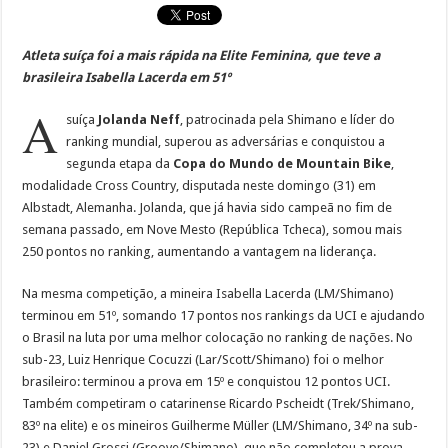
Atleta suíça foi a mais rápida na Elite Feminina, que teve a
brasileira Isabella Lacerda em 51º
A
suíça
Jolanda Neff
, patrocinada pela Shimano e líder do
ranking mundial, superou as adversárias e conquistou a
segunda etapa da
Copa do Mundo de Mountain Bike
,
modalidade Cross Country, disputada neste domingo (31) em
Albstadt, Alemanha. Jolanda, que já havia sido campeã no fim de
semana passado, em Nove Mesto (República Tcheca), somou mais
250 pontos no ranking, aumentando a vantagem na liderança.
Na mesma competição, a mineira Isabella Lacerda (LM/Shimano)
terminou em 51º, somando 17 pontos nos rankings da UCI e ajudando
o Brasil na luta por uma melhor colocação no ranking de nações. No
sub-23, Luiz Henrique Cocuzzi (Lar/Scott/Shimano) foi o melhor
brasileiro: terminou a prova em 15º e conquistou 12 pontos UCI.
Também competiram o catarinense Ricardo Pscheidt (Trek/Shimano,
83º na elite) e os mineiros Guilherme Müller (LM/Shimano, 34º na sub-
23) e Daniel Grossi (Groove/Shimano), que não completou a prova.