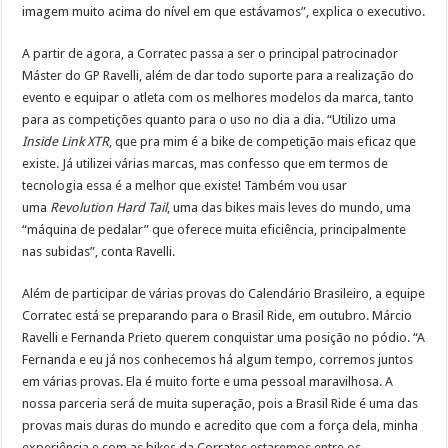
imagem muito acima do nível em que estávamos”, explica o executivo.
A partir de agora, a Corratec passa a ser o principal patrocinador
Máster do GP Ravelli, além de dar todo suporte para a realização do
evento e equipar o atleta com os melhores modelos da marca, tanto
para as competições quanto para o uso no dia a dia. “Utilizo uma
Inside Link XTR
, que pra mim é a bike de competição mais eficaz que
existe. Já utilizei várias marcas, mas confesso que em termos de
tecnologia essa é a melhor que existe! Também vou usar
uma
Revolution Hard Tail
, uma das bikes mais leves do mundo, uma
“máquina de pedalar” que oferece muita eficiência, principalmente
nas subidas”, conta Ravelli.
Além de participar de várias provas do Calendário Brasileiro, a equipe
Corratec está se preparando para o Brasil Ride, em outubro. Márcio
Ravelli e Fernanda Prieto querem conquistar uma posição no pódio. “A
Fernanda e eu já nos conhecemos há algum tempo, corremos juntos
em várias provas. Ela é muito forte e uma pessoal maravilhosa. A
nossa parceria será de muita superação, pois a Brasil Ride é uma das
provas mais duras do mundo e acredito que com a força dela, minha
experiência e com as bikes da Corratec estaremos entre os