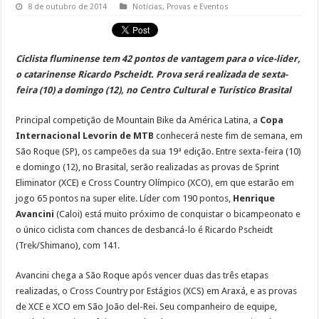
8 de outubro de 2014
Notícias
,
Provas e Eventos
Ciclista fluminense tem 42 pontos de vantagem para o vice-líder,
o catarinense Ricardo Pscheidt. Prova será realizada de sexta-
feira (10) a domingo (12), no Centro Cultural e Turístico Brasital
Principal competição de Mountain Bike da América Latina, a
Copa
Internacional Levorin de MTB
conhecerá neste fim de semana, em
São Roque (SP), os campeões da sua 19ª edição. Entre sexta-feira (10)
e domingo (12), no Brasital, serão realizadas as provas de Sprint
Eliminator (XCE) e Cross Country Olímpico (XCO), em que estarão em
jogo 65 pontos na super elite. Líder com 190 pontos,
Henrique
Avancini
(Caloi) está muito próximo de conquistar o bicampeonato e
o único ciclista com chances de desbancá-lo é Ricardo Pscheidt
(Trek/Shimano), com 141.
Avancini chega a São Roque após vencer duas das três etapas
realizadas, o Cross Country por Estágios (XCS) em Araxá, e as provas
de XCE e XCO em São João del-Rei. Seu companheiro de equipe,