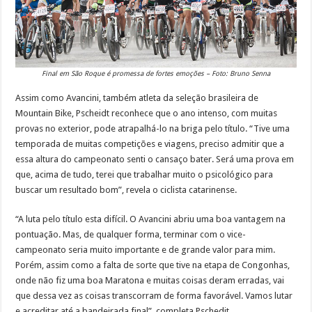
Final em São Roque é promessa de fortes emoções – Foto: Bruno Senna
Assim como Avancini, também atleta da seleção brasileira de
Mountain Bike, Pscheidt reconhece que o ano intenso, com muitas
provas no exterior, pode atrapalhá-lo na briga pelo título. “Tive uma
temporada de muitas competições e viagens, preciso admitir que a
essa altura do campeonato senti o cansaço bater. Será uma prova em
que, acima de tudo, terei que trabalhar muito o psicológico para
buscar um resultado bom”, revela o ciclista catarinense.
“A luta pelo título esta difícil. O Avancini abriu uma boa vantagem na
pontuação. Mas, de qualquer forma, terminar com o vice-
campeonato seria muito importante e de grande valor para mim.
Porém, assim como a falta de sorte que tive na etapa de Congonhas,
onde não fiz uma boa Maratona e muitas coisas deram erradas, vai
que dessa vez as coisas transcorram de forma favorável. Vamos lutar
e acreditar até a bandeirada final”, completa Pschedit.