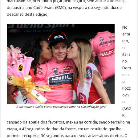
marcavam-se, preferindo jogar pelo seguro, sem atacar a liderança
do australiano Cadel Evans (BMC), na véspera do segundo dia de
descanso desta edição.
No
enta
nto,
o
italia
no
Dom
enic
o
Pozz
oviv
o
O australiano Cadel Evans permanece líder na classificação geral
(AG2
R),
cansado da apatia dos favoritos, mexeu na corrida, sendo terceiro na
etapa, a 42 segundos do duo da frente, em um resultado que lhe
permitiu recuperar 30 segundos para os seus adversários diretos. O