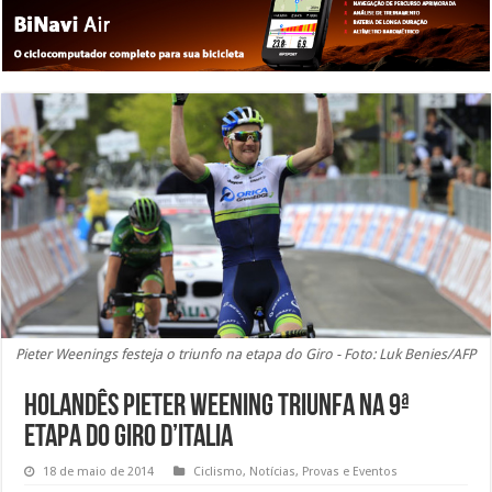
Pieter Weenings festeja o triunfo na etapa do Giro - Foto: Luk Benies/AFP
Holandês Pieter Weening triunfa na 9ª
etapa do Giro d’Italia
18 de maio de 2014
Ciclismo
,
Notícias
,
Provas e Eventos