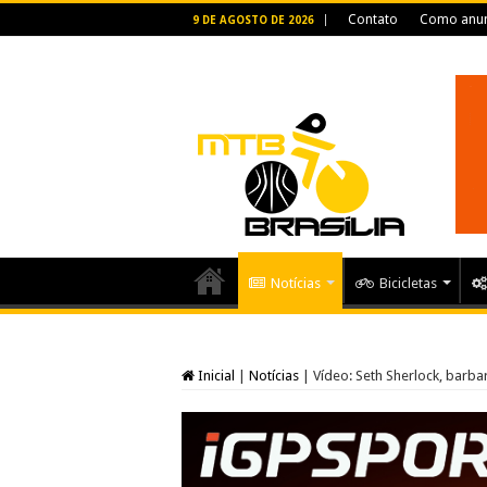
Contato
Como anun
9 DE AGOSTO DE 2026
Notícias
Bicicletas
Inicial
|
Notícias
|
Vídeo: Seth Sherlock, barba