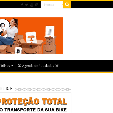
Trilhas
Agenda de Pedaladas DF
icidade