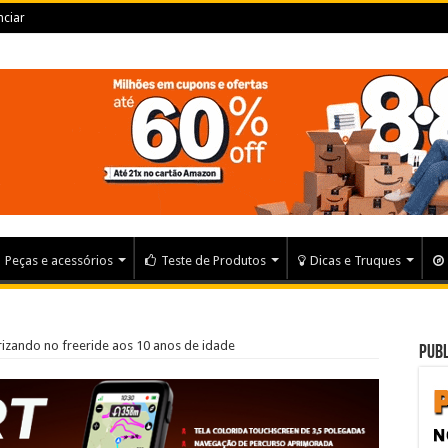
ciar
Peças e acessórios
Teste de Produtos
Dicas e Truques
rizando no freeride aos 10 anos de idade
Publ