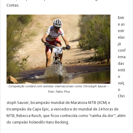
Contas.
Entr
e as
estr
elas
já
conf
irma
das
está
o
suíç
Competição contará com estrelas internacionais como Christoph Sauser –
o
Foto: Fabio Piva
Chri
stoph Sauser, bicampeão mundial de Maratona MTB (XCM) e
tricampeão da Cape Epic, a vencedora do mundial de 24 horas de
MTB, Rebecca Rusch, que ficou conhecida como “rainha da dor”, além
do campeão holandês Hans Becking.