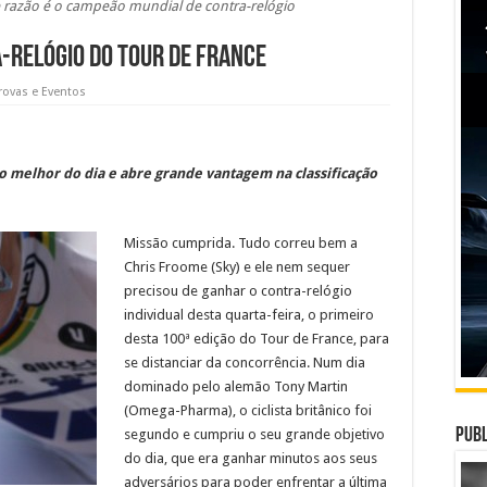
 razão é o campeão mundial de contra-relógio
-relógio do Tour de France
rovas e Eventos
 melhor do dia e abre grande vantagem na classificação
Missão cumprida. Tudo correu bem a
Chris Froome (Sky) e ele nem sequer
precisou de ganhar o contra-relógio
individual desta quarta-feira, o primeiro
desta 100ª edição do Tour de France, para
se distanciar da concorrência. Num dia
dominado pelo alemão Tony Martin
(Omega-Pharma), o ciclista britânico foi
Publ
segundo e cumpriu o seu grande objetivo
do dia, que era ganhar minutos aos seus
adversários para poder enfrentar a última