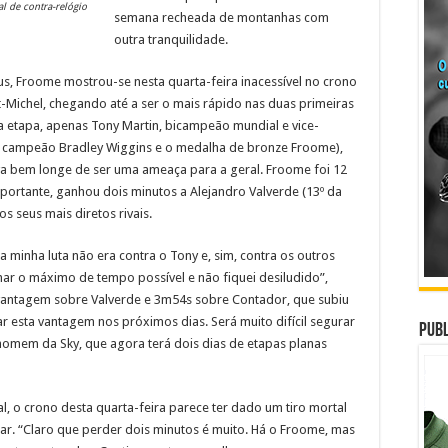
 de contra-relógio
semana recheada de montanhas com
outra tranquilidade.
eus, Froome mostrou-se nesta quarta-feira inacessível no crono
-Michel, chegando até a ser o mais rápido nas duas primeiras
a etapa, apenas Tony Martin, bicampeão mundial e vice-
o campeão Bradley Wiggins e o medalha de bronze Froome),
va bem longe de ser uma ameaça para a geral. Froome foi 12
portante, ganhou dois minutos a Alejandro Valverde (13º da
s seus mais diretos rivais.
 minha luta não era contra o Tony e, sim, contra os outros
har o máximo de tempo possível e não fiquei desiludido”,
antagem sobre Valverde e 3m54s sobre Contador, que subiu
r esta vantagem nos próximos dias. Será muito difícil segurar
Publ
 homem da Sky, que agora terá dois dias de etapas planas
l, o crono desta quarta-feira parece ter dado um tiro mortal
ar. “Claro que perder dois minutos é muito. Há o Froome, mas