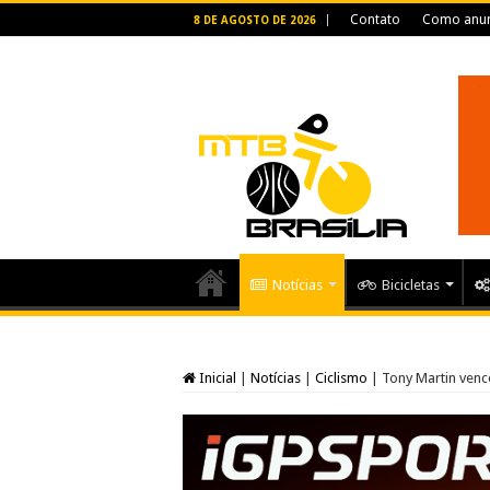
Contato
Como anun
8 DE AGOSTO DE 2026
Notícias
Bicicletas
Inicial
|
Notícias
|
Ciclismo
|
Tony Martin venc