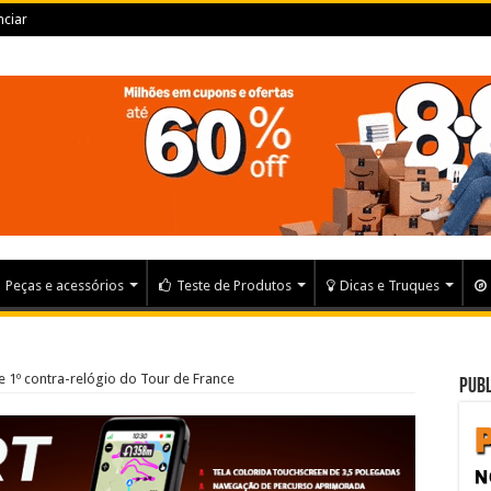
ciar
Peças e acessórios
Teste de Produtos
Dicas e Truques
e 1º contra-relógio do Tour de France
Publ