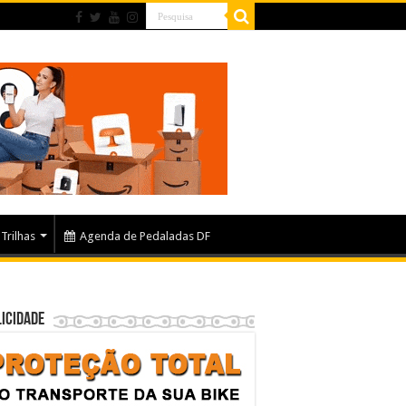
Trilhas
Agenda de Pedaladas DF
icidade