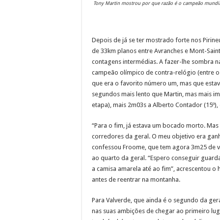
Tony Martin mostrou por que razão é o campeão mundial
Depois de já se ter mostrado forte nos Pirin
de 33km planos entre Avranches e Mont-Saint
contagens intermédias. A fazer-lhe sombra n
campeão olímpico de contra-relógio (entre 
que era o favorito número um, mas que esta
segundos mais lento que Martin, mas mais im
etapa), mais 2m03s a Alberto Contador (15º), o
“Para o fim, já estava um bocado morto. Mas a
corredores da geral. O meu objetivo era gan
confessou Froome, que tem agora 3m25 de v
ao quarto da geral. “Espero conseguir guarda
a camisa amarela até ao fim”, acrescentou o
antes de reentrar na montanha.
Para Valverde, que ainda é o segundo da gera
nas suas ambições de chegar ao primeiro lug