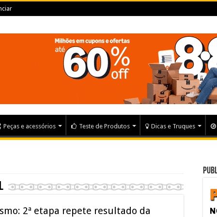
ciar
Peças e acessórios
Teste de Produtos
Dicas e Truques
Publ
l
ismo: 2ª etapa repete resultado da