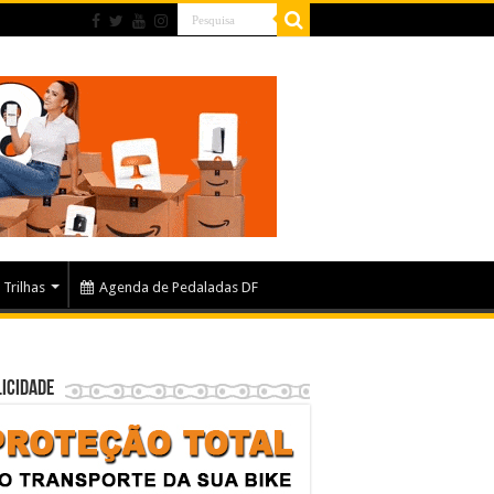
Trilhas
Agenda de Pedaladas DF
icidade