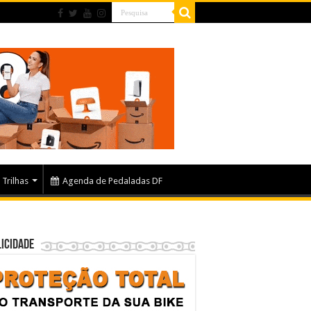
Trilhas
Agenda de Pedaladas DF
icidade