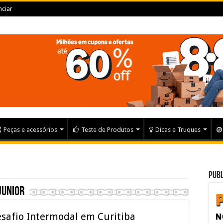
ciar
Peças e acessórios
Teste de Produtos
Dicas e Truques
Publ
Junior
Desafio Intermodal em Curitiba