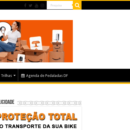
Trilhas
Agenda de Pedaladas DF
icidade