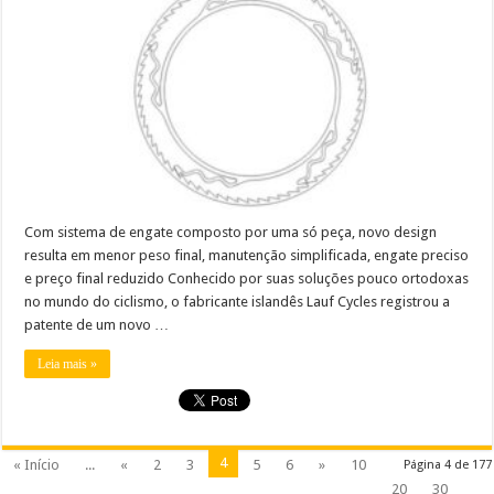
Com sistema de engate composto por uma só peça, novo design
resulta em menor peso final, manutenção simplificada, engate preciso
e preço final reduzido Conhecido por suas soluções pouco ortodoxas
no mundo do ciclismo, o fabricante islandês Lauf Cycles registrou a
patente de um novo …
Leia mais »
4
« Início
...
«
2
3
5
6
»
10
Página 4 de 177
20
30