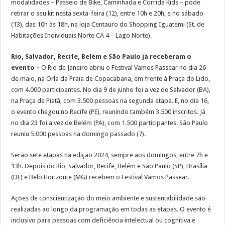
modalidades – Passeio de Bike, Caminhada e Corrida Kids – pode
retirar o seu kit nesta sexta-feira (12), entre 10h e 20h, e no sábado
(13), das 10h às 18h, na loja Centauro do Shopping Iguatemi (St. de
Habitações Individuais Norte CA 4 – Lago Norte).
Rio, Salvador, Recife, Belém e São Paulo já receberam o
evento –
O Rio de Janeiro abriu o Festival Vamos Passear no dia 26
de maio, na Orla da Praia de Copacabana, em frente à Praça do Lido,
com 4.000 participantes. No dia 9 de junho foi a vez de Salvador (BA),
na Praça de Piatã, com 3.500 pessoas na segunda etapa. E, no dia 16,
o evento chegou no Recife (PE), reunindo também 3.500 inscritos. Já
no dia 23 foi a vez de Belém (PA), com 1.500 participantes. São Paulo
reuniu 5.000 pessoas na domingo passado (7).
Serão sete etapas na edição 2024, sempre aos domingos, entre 7h e
13h. Depois do Rio, Salvador, Recife, Belém e São Paulo (SP), Brasília
(DF) e Belo Horizonte (MG) recebem o Festival Vamos Passear.
Ações de conscientização do meio ambiente e sustentabilidade são
realizadas ao longo da programação em todas as etapas. O evento é
inclusivo para pessoas com deficiência intelectual ou cognitiva e