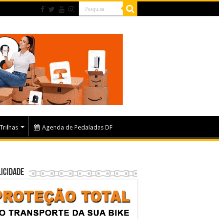
Trilhas
Agenda de Pedaladas DF
icidade