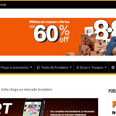
ciar
Peças e acessórios
Teste de Produtos
Dicas e Truques
 Volta chega ao mercado brasileiro
Publ