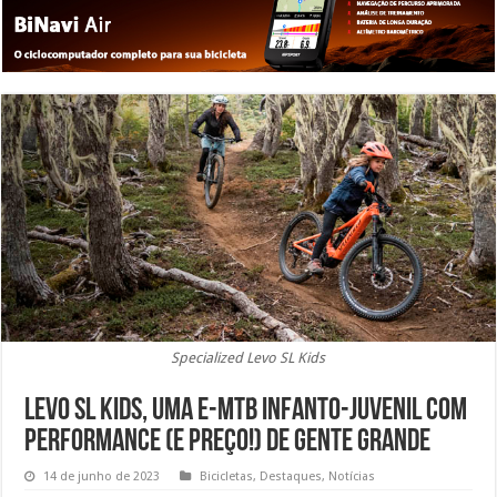
Specialized Levo SL Kids
Levo SL Kids, uma e-MTB infanto-juvenil com
performance (e preço!) de gente grande
14 de junho de 2023
Bicicletas
,
Destaques
,
Notícias