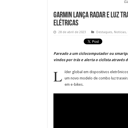
Ga
Garmin lança radar e luz tra
elétricas
28 de abril de 2023
Destaques
,
Notícias
,
Pareado a um ciclocomputador ou smartph
vindos por trás e alerta o ciclista através d
L
íder global em dispositivos eletrônicos
um novo modelo de combo luz traseira
em e-bikes.