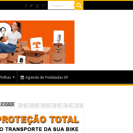
Trilhas
Agenda de Pedaladas DF
icidade