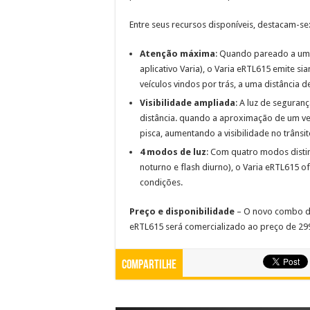
Entre seus recursos disponíveis, destacam-se
Atenção máxima
: Quando pareado a um
aplicativo Varia), o Varia eRTL615 emite si
veículos vindos por trás, a uma distância d
Visibilidade ampliada
: A luz de seguran
distância. quando a aproximação de um veí
pisca, aumentando a visibilidade no trânsit
4 modos de luz
: Com quatro modos distin
noturno e flash diurno), o Varia eRTL615 
condições.
Preço e disponibilidade
– O novo combo de
eRTL615 será comercializado ao preço de 299
Compartilhe