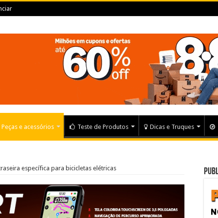
ciar
Peças e acessórios
Teste de Produtos
Dicas e Truques
raseira específica para bicicletas elétricas
Publ