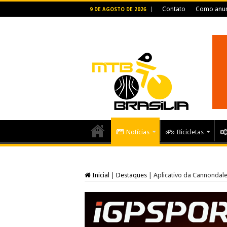
Contato
Como anun
9 DE AGOSTO DE 2026
Notícias
Bicicletas
Inicial
|
Destaques
|
Aplicativo da Cannondal