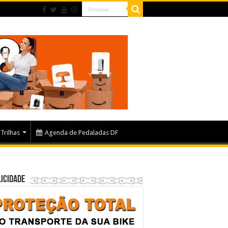
Trilhas
Agenda de Pedaladas DF
icidade