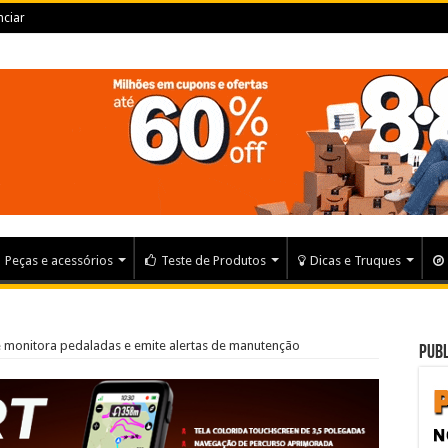
ciar
Peças e acessórios
Teste de Produtos
Dicas e Truques
e monitora pedaladas e emite alertas de manutenção
Publ