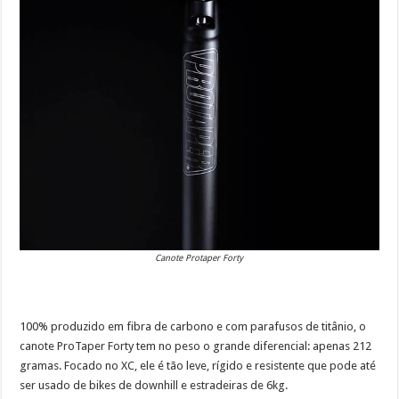
Canote Protaper Forty
100% produzido em fibra de carbono e com parafusos de titânio, o
canote ProTaper Forty tem no peso o grande diferencial: apenas 212
gramas. Focado no XC, ele é tão leve, rígido e resistente que pode até
ser usado de bikes de downhill e estradeiras de 6kg.