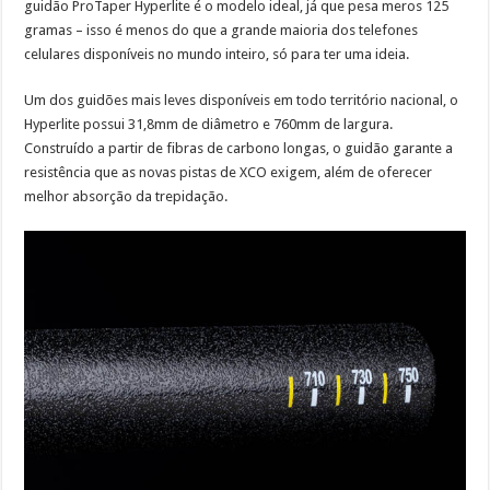
guidão ProTaper Hyperlite é o modelo ideal, já que pesa meros 125
gramas – isso é menos do que a grande maioria dos telefones
celulares disponíveis no mundo inteiro, só para ter uma ideia.
Um dos guidões mais leves disponíveis em todo território nacional, o
Hyperlite possui 31,8mm de diâmetro e 760mm de largura.
Construído a partir de fibras de carbono longas, o guidão garante a
resistência que as novas pistas de XCO exigem, além de oferecer
melhor absorção da trepidação.