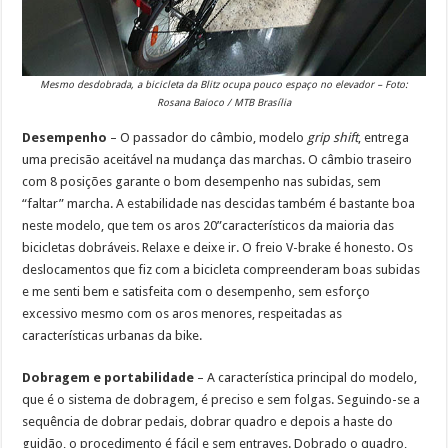
Mesmo desdobrada, a bicicleta da Blitz ocupa pouco espaço no elevador – Foto:
Rosana Baioco / MTB Brasília
Desempenho
– O passador do câmbio, modelo
grip shift
, entrega
uma precisão aceitável na mudança das marchas. O câmbio traseiro
com 8 posições garante o bom desempenho nas subidas, sem
“faltar” marcha. A estabilidade nas descidas também é bastante boa
neste modelo, que tem os aros 20”característicos da maioria das
bicicletas dobráveis. Relaxe e deixe ir. O freio V-brake é honesto. Os
deslocamentos que fiz com a bicicleta compreenderam boas subidas
e me senti bem e satisfeita com o desempenho, sem esforço
excessivo mesmo com os aros menores, respeitadas as
características urbanas da bike.
Dobragem e portabilidade
– A característica principal do modelo,
que é o sistema de dobragem, é preciso e sem folgas. Seguindo-se a
sequência de dobrar pedais, dobrar quadro e depois a haste do
guidão, o procedimento é fácil e sem entraves. Dobrado o quadro,