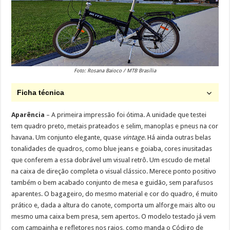
Foto: Rosana Baioco / MTB Brasília
Ficha técnica
Aparência
– A primeira impressão foi ótima. A unidade que testei
tem quadro preto, metais prateados e selim, manoplas e pneus na cor
havana. Um conjunto elegante, quase
vintage
. Há ainda outras belas
tonalidades de quadros, como blue jeans e goiaba, cores inusitadas
que conferem a essa dobrável um visual retrô. Um escudo de metal
na caixa de direção completa o visual clássico. Merece ponto positivo
também o bem acabado conjunto de mesa e guidão, sem parafusos
aparentes. O bagageiro, do mesmo material e cor do quadro, é muito
prático e, dada a altura do canote, comporta um alforge mais alto ou
mesmo uma caixa bem presa, sem apertos. O modelo testado já vem
com campainha e refletores nos raios, como manda o Código de