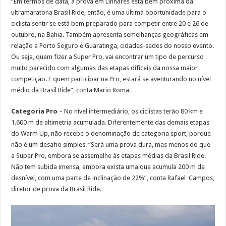
“Em termos de data, a prova em Linhares está bem próxima da
ultramaratona Brasil Ride, então, é uma última oportunidade para o
ciclista sentir se está bem preparado para competir entre 20 e 26 de
outubro, na Bahia. Também apresenta semelhanças geográficas em
relação a Porto Seguro e Guaratinga, cidades-sedes do nosso evento.
Ou seja, quem fizer a Super Pro, vai encontrar um tipo de percurso
muito parecido com algumas das etapas difíceis da nossa maior
competição. E quem participar na Pro, estará se aventurando no nível
médio da Brasil Ride”, conta Mario Roma.
Categoria Pro
– No nível intermediário, os ciclistas terão 80 km e
1.600 m de altimetria acumulada. Diferentemente das demais etapas
do Warm Up, não recebe o denominação de categoria sport, porque
não é um desafio simples. “Será uma prova dura, mas menos do que
a Super Pro, embora se assemelhe às etapas médias da Brasil Ride.
Não tem subida imensa, embora exista uma que acumula 200 m de
desnível, com uma parte de inclinação de 22%”, conta Rafael Campos,
diretor de prova da Brasil Ride.