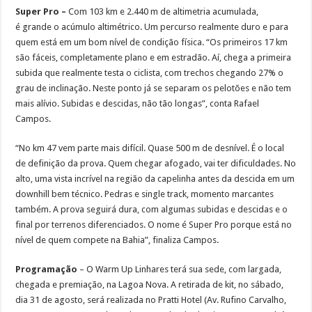
Super Pro –
Com 103 km e 2.440 m de altimetria acumulada,
é grande o acúmulo altimétrico. Um percurso realmente duro e para
quem está em um bom nível de condição física. “Os primeiros 17 km
são fáceis, completamente plano e em estradão. Aí, chega a primeira
subida que realmente testa o ciclista, com trechos chegando 27% o
grau de inclinação. Neste ponto já se separam os pelotões e não tem
mais alívio. Subidas e descidas, não tão longas”, conta Rafael
Campos.
“No km 47 vem parte mais difícil. Quase 500 m de desnível. É o local
de definição da prova. Quem chegar afogado, vai ter dificuldades. No
alto, uma vista incrível na região da capelinha antes da descida em um
downhill bem técnico. Pedras e single track, momento marcantes
também. A prova seguirá dura, com algumas subidas e descidas e o
final por terrenos diferenciados. O nome é Super Pro porque está no
nível de quem compete na Bahia”, finaliza Campos.
Programação
– O Warm Up Linhares terá sua sede, com largada,
chegada e premiação, na Lagoa Nova. A retirada de kit, no sábado,
dia 31 de agosto, será realizada no Pratti Hotel (Av. Rufino Carvalho,