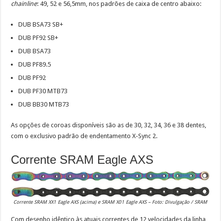
chainline
: 49, 52 e 56,5mm, nos padrões de caixa de centro abaixo:
DUB BSA73 SB+
DUB PF92 SB+
DUB BSA73
DUB PF89.5
DUB PF92
DUB PF30 MTB73
DUB BB30 MTB73
As opções de coroas disponíveis são as de 30, 32, 34, 36 e 38 dentes,
com o exclusivo padrão de endentamento X-Sync 2.
Corrente SRAM Eagle AXS
Corrente SRAM XX1 Eagle AXS (acima) e SRAM X01 Eagle AXS – Foto: Divulgação / SRAM
Com desenho idêntico às atuais correntes de 12 velocidades da linha