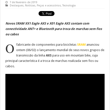
7 de fevereiro de 2019
Destaques
,
Notícias
,
Peças e acessórios
,
Tecnologia
Novos SRAM XX1 Eagle AXS e X01 Eagle AXS contam com
conectividade ANT+ e Bluetooth para troca de marchas sem fios
ou cabos
O
fabricante de componentes para bicicletas
SRAM
anunciou
ontem (06/02) o lançamento mundial de seus novos grupos de
transmissão da linha
AXS
para uso em mountain bike, cuja
principal característica é a troca de marchas realizada sem fios ou
cabos.