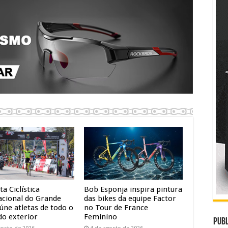
ta Ciclística
Bob Esponja inspira pintura
acional do Grande
das bikes da equipe Factor
úne atletas de todo o
no Tour de France
do exterior
Feminino
Publ