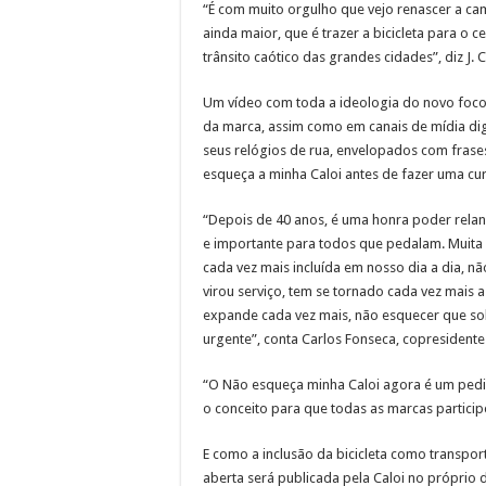
“É com muito orgulho que vejo renascer a c
ainda maior, que é trazer a bicicleta para o
trânsito caótico das grandes cidades”, diz J. 
Um vídeo com toda a ideologia do novo foco 
da marca, assim como em canais de mídia digi
seus relógios de rua, envelopados com fras
esqueça a minha Caloi antes de fazer uma cur
“Depois de 40 anos, é uma honra poder rel
e importante para todos que pedalam. Muita c
cada vez mais incluída em nosso dia a dia, 
virou serviço, tem se tornado cada vez mais 
expande cada vez mais, não esquecer que sob
urgente”, conta Carlos Fonseca, copresident
“O Não esqueça minha Caloi agora é um pedi
o conceito para que todas as marcas partici
E como a inclusão da bicicleta como transpor
aberta será publicada pela Caloi no próprio d