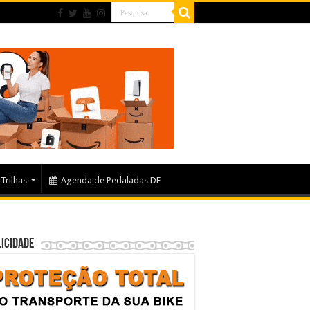
Trilhas
Agenda de Pedaladas DF
icidade