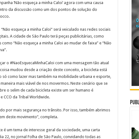
ampanha ‘Não esqueça a minha Caloi’ agora com uma causa
 centro da discussão como um dos pontos de solução do
Cocco.
“Não esqueça a minha Caloi” será veiculado nas redes sociais
tais. A cidade de São Paulo terá peças publicitárias, como
es como “Não esqueça a minha Caloi ao mudar de faixa” e “Não
va”.
ançar o #NaoEsquecaMinhaCaloi com uma mensagem tão atual
oisa mudou desde a criação deste conceito, a bicicleta está
não só como lazer mas também na mobilidade urbana e esporte,
a maneira mais viável de nos movermos. Neste cenário que se
re o selim de cada bicicleta existe um ser humano é
e e CCO da Tribal Worldwide.
Publ
do por mais segurança no trânsito. Por isso, também abrimos
pem deste movimento”, completa.
te é um tema de interesse geral da sociedade, uma carta
ia 22, no jornal Folha de São Paulo, convidando todas as