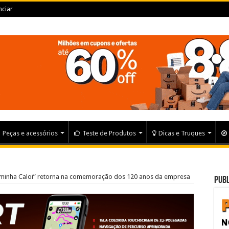
ciar
Peças e acessórios
Teste de Produtos
Dicas e Truques
minha Caloi” retorna na comemoração dos 120 anos da empresa
Publ