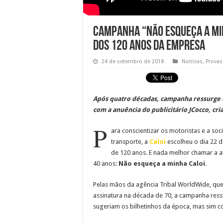
Campanha “Não esqueça a mi
dos 120 anos da empresa
24 de setembro de 2018
Notícias
,
Provas
Após quatro décadas, campanha ressurge 
com a anuência do publicitário JCocco, cri
P
ara conscientizar os motoristas e a soc
transporte, a
Caloi
escolheu o dia 22 
de 120 anos. E nada melhor chamar a a
40 anos:
Não esqueça a minha Caloi
.
Pelas mãos da agência Tribal WorldWide, que 
assinatura na década de 70, a campanha ress
sugeriam os bilhetinhos da época, mas sim co