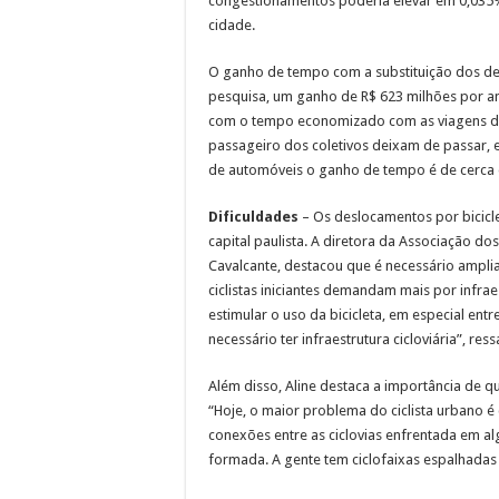
congestionamentos poderia elevar em 0,035%
cidade.
O ganho de tempo com a substituição dos des
pesquisa, um ganho de R$ 623 milhões por an
com o tempo economizado com as viagens de c
passageiro dos coletivos deixam de passar, e
de automóveis o ganho de tempo é de cerca d
Dificuldades
– Os deslocamentos por bicicle
capital paulista. A diretora da Associação dos
Cavalcante, destacou que é necessário amplia
ciclistas iniciantes demandam mais por infrae
estimular o uso da bicicleta, em especial en
necessário ter infraestrutura cicloviária”, ress
Além disso, Aline destaca a importância de qu
“Hoje, o maior problema do ciclista urbano é c
conexões entre as ciclovias enfrentada em a
formada. A gente tem ciclofaixas espalhadas 