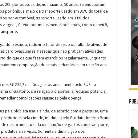
 e as 20h por pessoas de, no máximo, 50 anos. Se enquadram
os por ônibus, meio de transporte usado em 35% do total de
eitos por automóvel, transporte usado em 31% dos
as viagens, é feito por meios menos poluentes, como o metrô,
ransporte.
egundo o estudo, reduzir o fator de risco da falta de atividade
ças cardiovasculares. Pessoas que não praticam atividades
farto do que os que fazem exercícios regularmente. Enquanto
% maior em comparação dos mais sedentários em relação aos
 nos R$ 255,2 milhões gastos anualmente pelo SUS no
ma circulatório. Em relação à diabetes, a redução potencial
 remediar complicações causadas pela doença.
Publ
us pela bicicleta traria ainda, de acordo com a pesquisa, uma
as produzidas pela cidade, medidas pelo Produto Interno Bruto
o de deslocamento e da diminuição de gastos com transporte,
 produtos e serviços. Somente a diminuição dos