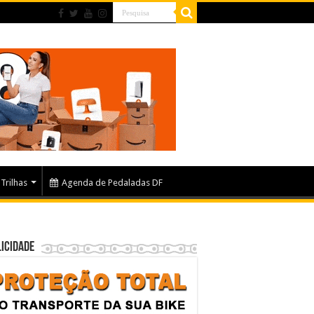
Trilhas
Agenda de Pedaladas DF
icidade