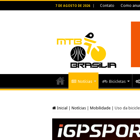
Contato
Como anun
7 DE AGOSTO DE 2026
Notícias
Bicicletas
Inicial
|
Notícias
|
Mobilidade
|
Uso da bicicl