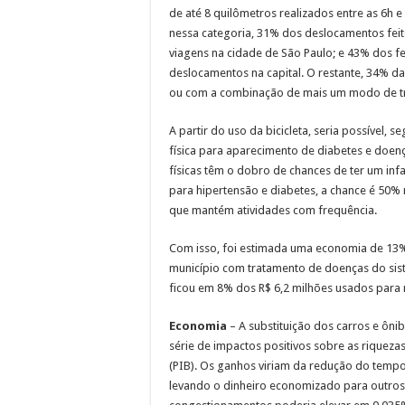
de até 8 quilômetros realizados entre as 6h
nessa categoria, 31% dos deslocamentos feit
viagens na cidade de São Paulo; e 43% dos f
deslocamentos na capital. O restante, 34% d
ou com a combinação de mais um modo de t
A partir do uso da bicicleta, seria possível, s
física para aparecimento de diabetes e doen
físicas têm o dobro de chances de ter um in
para hipertensão e diabetes, a chance é 50
que mantém atividades com frequência.
Com isso, foi estimada uma economia de 13%
município com tratamento de doenças do siste
ficou em 8% dos R$ 6,2 milhões usados para
Economia
– A substituição dos carros e ônib
série de impactos positivos sobre as riquez
(PIB). Os ganhos viriam da redução do temp
levando o dinheiro economizado para outros