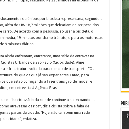
 o PIB municipal, injetando R$ 225 milhões na economia da
locamentos de ônibus por bicicleta representaria, segundo a
o, além dos R$ 18,7 milhões que deixariam de ser perdidos
arro. De acordo com a pesquisa, ao usar a bicicleta, o
m média, 19 minutos por dia no trânsito, e para os motoristas
e 9 minutos diários.
ta ainda enfrentam, entretanto, uma série de entraves na
 Ciclistas Urbanos de São Paulo (Ciclocidade), Aline
r a infraestrutura voltada para o meio de transporte. “Os
strutura do que os que já são experientes. Então, para
tre os que estão começando a fazer transição de modal, é
altou, em entrevista à Agência Brasil.
e a malha cicloviária da cidade continue a ser expandida.
Publ
omo atravessar os rios”, diz a ciclista sobre a falta de
lgumas partes da cidade. “Hoje, não tem bem uma rede
pela cidade”, enfatiza.