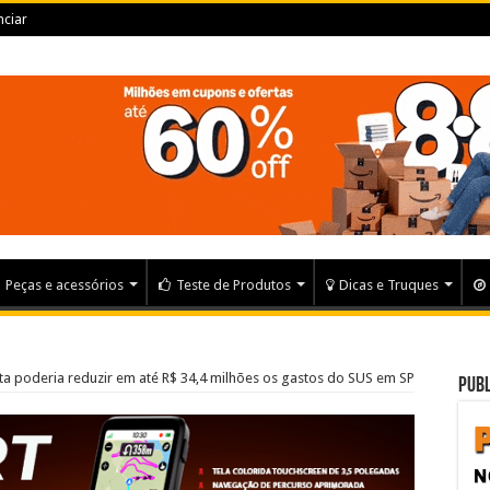
ciar
Peças e acessórios
Teste de Produtos
Dicas e Truques
eta poderia reduzir em até R$ 34,4 milhões os gastos do SUS em SP
Publ